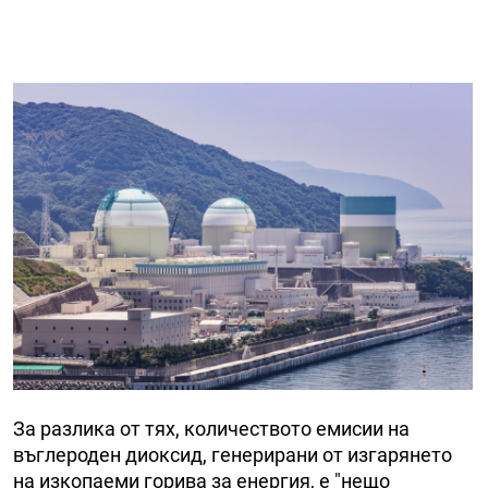
За разлика от тях, количеството емисии на
въглероден диоксид, генерирани от изгарянето
на изкопаеми горива за енергия, е "нещо