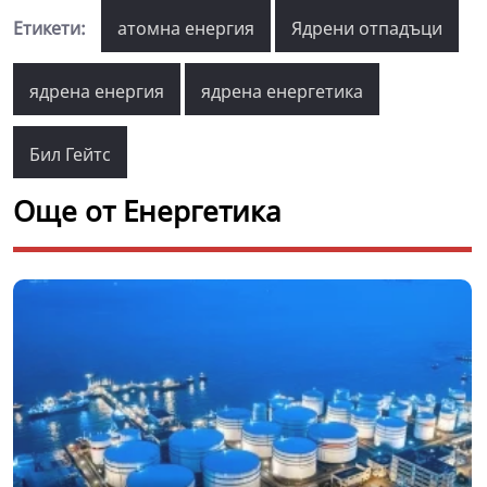
Етикети:
атомна енергия
Ядрени отпадъци
ядрена енергия
ядрена енергетика
Бил Гейтс
Още от Енергетика