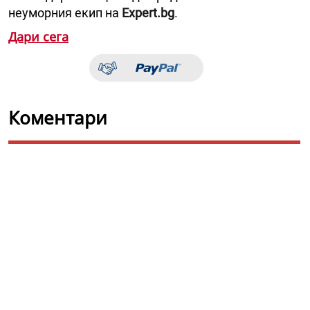
неуморния екип на
Expert.bg
.
Дари сега
Коментари