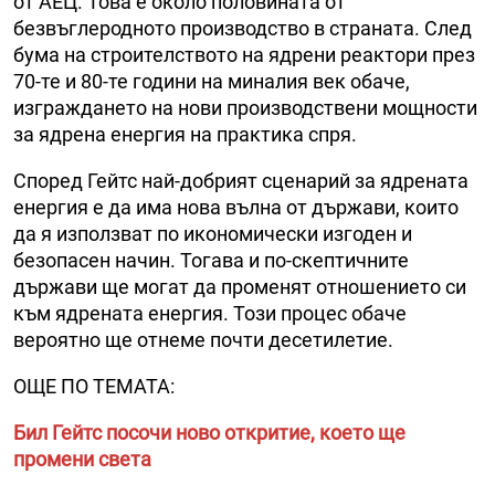
от АЕЦ. Това е около половината от
безвъглеродното производство в страната. След
бума на строителството на ядрени реактори през
70-те и 80-те години на миналия век обаче,
изграждането на нови производствени мощности
за ядрена енергия на практика спря.
Според Гейтс най-добрият сценарий за ядрената
енергия е да има нова вълна от държави, които
да я използват по икономически изгоден и
безопасен начин. Тогава и по-скептичните
държави ще могат да променят отношението си
към ядрената енергия. Този процес обаче
вероятно ще отнеме почти десетилетие.
ОЩЕ ПО ТЕМАТА:
Бил Гейтс посочи ново откритие, което ще
промени света