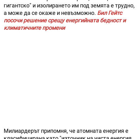
гигантско" и изолирането им под земята е трудно,
а може да се окаже и невъзможно.
Бил Гейтс
посочи решение срещу енергийната бедност и
климатичните промени
Милиардерът припомня, че атомната енергия е
класифицирана като "източник на чиста енергия