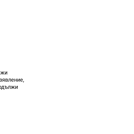
лжи
зявление,
родължи