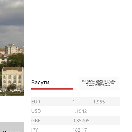
Валути
мка: Pixabay
EUR
1
1.955
USD
1.1542
GBP
0.85705
JPY
182.17