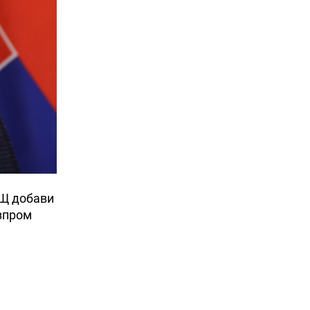
АЩ добави
азпром