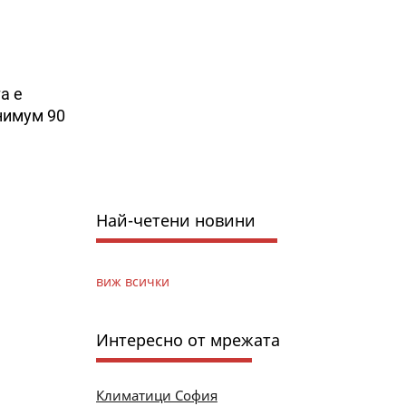
а е
нимум 90
Най-четени новини
виж всички
Интересно от мрежата
Климатици София