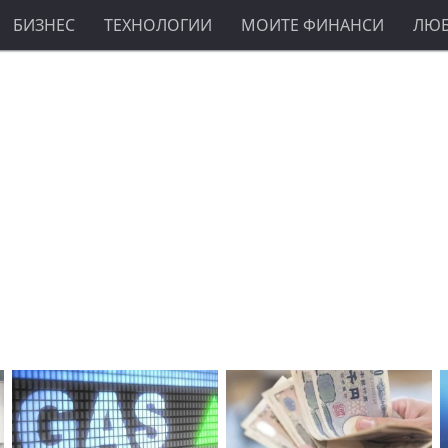
БИЗНЕС
ТЕХНОЛОГИИ
МОИТЕ ФИНАНСИ
ЛЮ