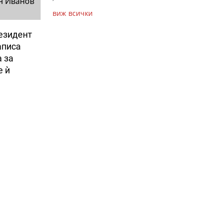
н Иванов
виж всички
езидент
аписа
 за
е ѝ