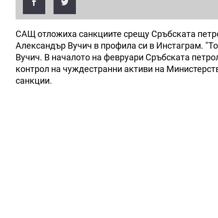
САЩ отложиха санкциите срещу Сръбската петро
Александър Вучич в профила си в Инстаграм. "То
Вучич. В началото на февруари Сръбската петр
контрол на чуждестранни активи на Министерств
санкции.