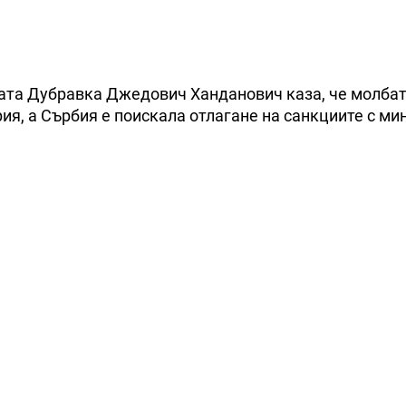
ката Дубравка Джедович Ханданович каза, че молбат
ия, а Сърбия е поискала отлагане на санкциите с ми