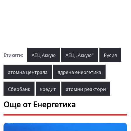
Етикети:
АЕЦ Аккую
АЕЦ „Аккую“
Русия
атомна централа
ядрена енергетика
Сбербанк
кредит
атомни реактори
Още от Енергетика