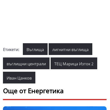
Етикети:
Въглища
лигнитни въглища
въглищни централи
ТЕЦ Марица Изток 2
Иван Цанков
Още от Енергетика