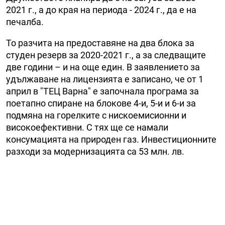
2021 г., а до края на периода - 2024 г., да е на
печалба.
То разчита на предоставяне на два блока за
студен резерв за 2020-2021 г., а за следващите
две години – и на още един. В заявлението за
удължаване на лицензията е записано, че от 1
април в "ТЕЦ Варна" е започнала програма за
поетапно спиране на блокове 4-и, 5-и и 6-и за
подмяна на горелките с нискоемисионни и
високоефективни. С тях ще се намали
консумацията на природен газ. Инвестиционните
разходи за модернизацията са 53 млн. лв.