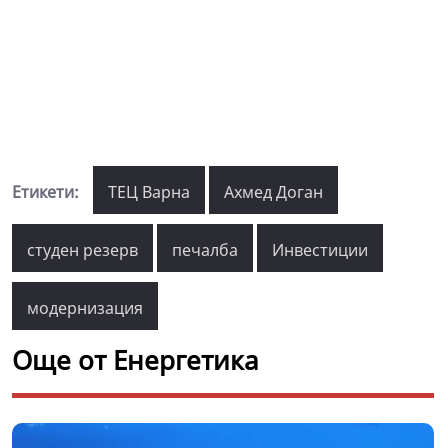
Етикети:
ТЕЦ Варна
Ахмед Доган
студен резерв
печалба
Инвестиции
модернизация
Още от Енергетика