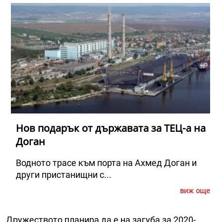
Нов подарък от държавата за ТЕЦ-а на
Доган
Водното трасе към порта на Ахмед Доган и
други пристанищни с...
виж още
Дружеството планира да е на загуба за 2020-