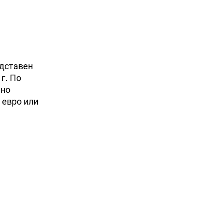
едставен
г. По
шно
 евро или