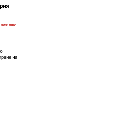
ария
виж още
по
иране на