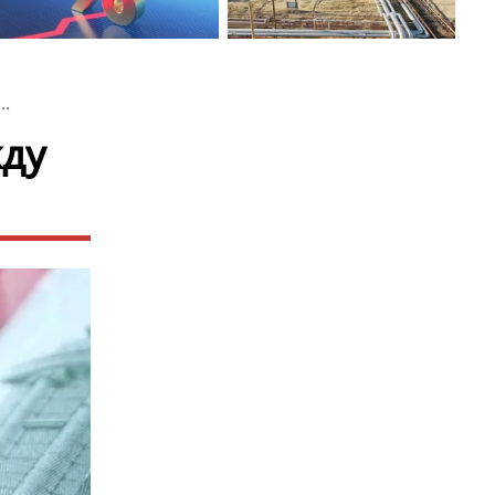
..
жду