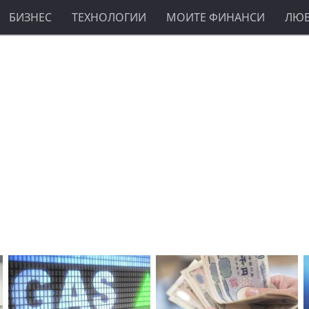
БИЗНЕС
ТЕХНОЛОГИИ
МОИТЕ ФИНАНСИ
ЛЮ