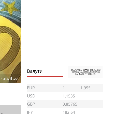
Валути
имка: iStock
EUR
1
1.955
USD
1.1535
GBP
0.85765
JPY
182.64