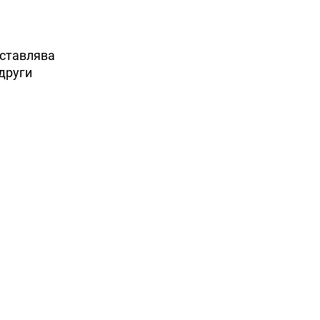
дставлява
други