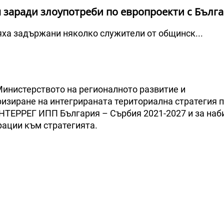
 заради злоупотреби по европроекти с Бълг
яха задържани няколко служители от общинск...
 Министерството на регионалното развитие и
изиране на интегрираната териториална стратегия 
НТЕРРЕГ ИПП България – Сърбия 2021-2027 и за наб
рации към стратегията.