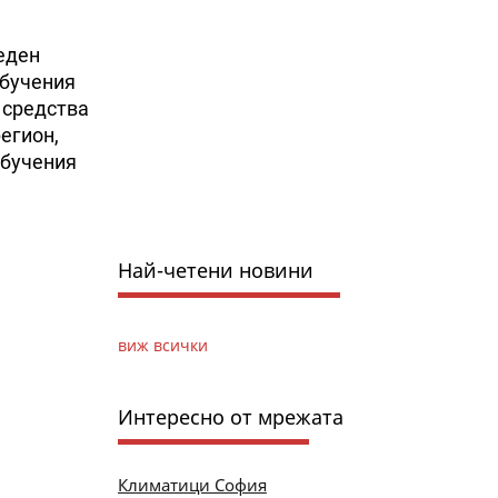
еден
обучения
 средства
егион,
обучения
Най-четени новини
виж всички
Интересно от мрежата
Климатици София