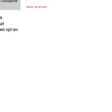
 Лазаров
виж всички
а
щи
ия орган