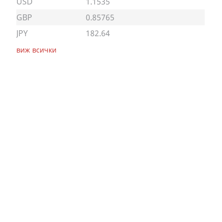
USD
1.1535
GBP
0.85765
JPY
182.64
виж всички