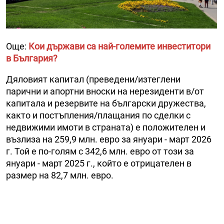
Още:
Кои държави са най-големите инвеститори
в България?
Дяловият капитал (преведени/изтеглени
парични и апортни вноски на нерезиденти в/от
капитала и резервите на български дружества,
както и постъпления/плащания по сделки с
недвижими имоти в страната) е положителен и
възлиза на 259,9 млн. евро за януари - март 2026
г. Той е по-голям с 342,6 млн. евро от този за
януари - март 2025 г., който е отрицателен в
размер на 82,7 млн. евро.