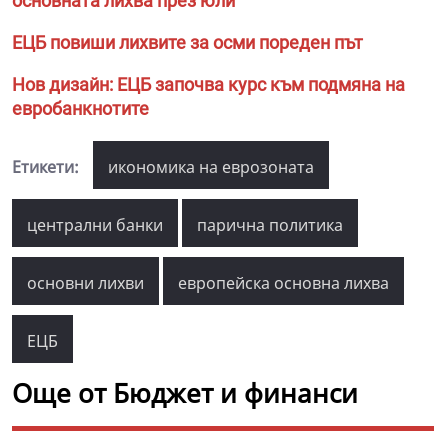
основната лихва през юли
ЕЦБ повиши лихвите за осми пореден път
Нов дизайн: ЕЦБ започва курс към подмяна на
евробанкнотите
Етикети:
икономика на еврозоната
централни банки
парична политика
основни лихви
европейска основна лихва
ЕЦБ
Още от Бюджет и финанси