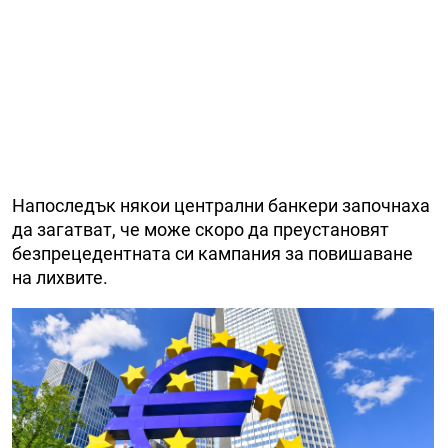
Напоследък някои централни банкери започнаха
да загатват, че може скоро да преустановят
безпрецедентната си кампания за повишаване
на лихвите.