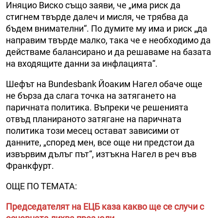
Иняцио Виско също заяви, че „има риск да
стигнем твърде далеч и мисля, че трябва да
бъдем внимателни“. По думите му има и риск „да
направим твърде малко, така че е необходимо да
действаме балансирано и да решаваме на базата
на входящите данни за инфлацията“.
Шефът на Bundesbank Йоаким Нагел обаче още
не бърза да слага точка на затягането на
паричната политика. Въпреки че решенията
отвъд планираното затягане на паричната
политика този месец остават зависими от
данните, „според мен, все още ни предстои да
извървим дълъг път“, изтъкна Нагел в реч във
Франкфурт.
ОЩЕ ПО ТЕМАТА:
Председателят на ЕЦБ каза какво ще се случи с