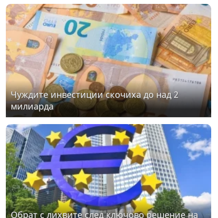
Чуждите инвестиции скочиха до над 2
милиарда
Обрат с лихвите след ключово решение на