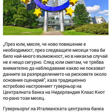
„През юли, мисля, че ново повишение е
необходимост, през следващите месеци това би
било най-много възможност, но в никакъв случай
не е нещо сигурно. След юли смятам, че трябва
внимателно да наблюдаваме какво ни показват
данните за разпределението на рисковете около
основния сценарий“, каза традиционно
ястребово настроеният гуверньор на
Централната банка на Нидерландия Клаас Кнот
по-рано този месец.
Гуверньорът на Италианската централна банка