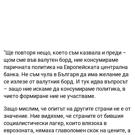
"Ще повторя нещо, което съм казвала и преди –
щом сме във валутен борд, ние консумираме
паричната политика на Европейската централна
банка. Не съм чула в Българя да има желание да
се излезе от валутния борд. И тук идва въпросът
– защо ние искаме да консумираме политика, в
чието формиране ние не участваме.
Защо мислим, че опитът на другите страни не е от
значение. Ние видяхме, че страните от бившия
социалистически лагер, които влязоха в
еврозоната, нямаха главоломен скок на цените, а