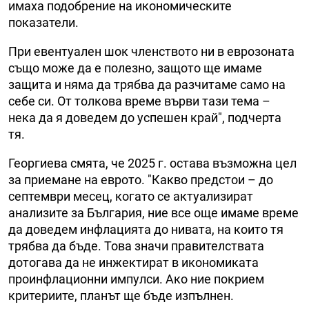
имаха подобрение на икономическите
показатели.
При евентуален шок членството ни в еврозоната
също може да е полезно, защото ще имаме
защита и няма да трябва да разчитаме само на
себе си. От толкова време върви тази тема –
нека да я доведем до успешен край", подчерта
тя.
Георгиева смята, че 2025 г. остава възможна цел
за приемане на еврото. "Какво предстои – до
септември месец, когато се актуализират
анализите за България, ние все още имаме време
да доведем инфлацията до нивата, на които тя
трябва да бъде. Това значи правителствата
дотогава да не инжектират в икономиката
проинфлационни импулси. Ако ние покрием
критериите, планът ще бъде изпълнен.