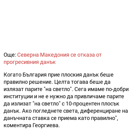
Още:
Северна Македония се отказа от
прогресивния данък
Когато България прие плоския данък беше
правилно решение. Целта тогава беше да
излязат парите "на светло". Сега имаме по-добри
институции и не е нужно да привличаме парите
да излизат "на светло" с 10-процентен плосък
данък. Ако погледнете света, диференциране на
данъчната ставка се приема като правилно",
коментира Георгиева.