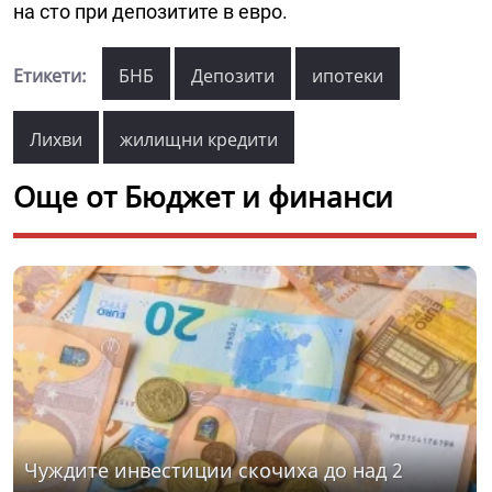
на сто при депозитите в евро.
Етикети:
БНБ
Депозити
ипотеки
Лихви
жилищни кредити
Още от Бюджет и финанси
Чуждите инвестиции скочиха до над 2