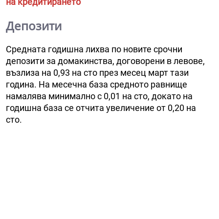
на кредитирането
Депозити
Средната годишна лихва по новите срочни
депозити за домакинства, договорени в левове,
възлиза на 0,93 на сто през месец март тази
година. На месечна база средното равнище
намалява минимално с 0,01 на сто, докато на
годишна база се отчита увеличение от 0,20 на
сто.