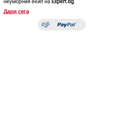
неуморния екип на
Expert.bg
.
Дари сега