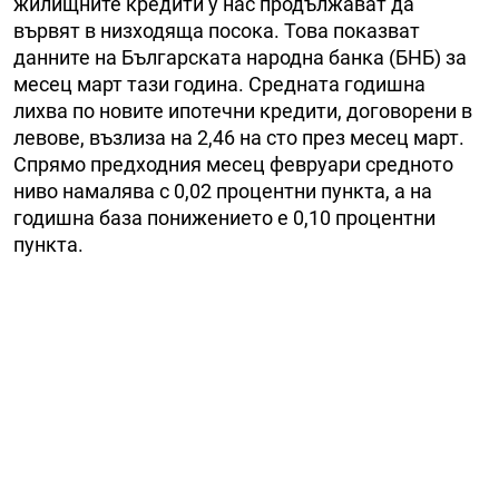
жилищните кредити у нас продължават да
вървят в низходяща посока. Това показват
данните на Българската народна банка (БНБ) за
месец март тази година. Средната годишна
лихва по новите ипотечни кредити, договорени в
левове, възлиза на 2,46 на сто през месец март.
Спрямо предходния месец февруари средното
ниво намалява с 0,02 процентни пункта, а на
годишна база понижението е 0,10 процентни
пункта.