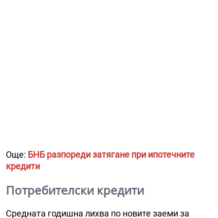
Още:
БНБ разпореди затягане при ипотечните
кредити
Потребителски кредити
Средната годишна лихва по новите заеми за