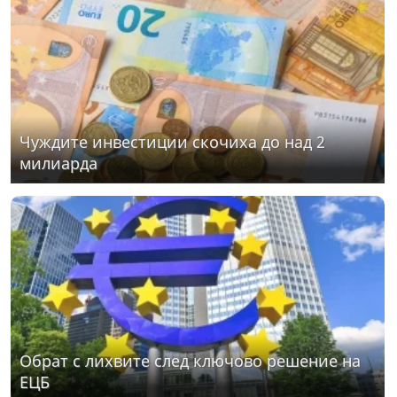
Чуждите инвестиции скочиха до над 2
милиарда
Обрат с лихвите след ключово решение на
ЕЦБ