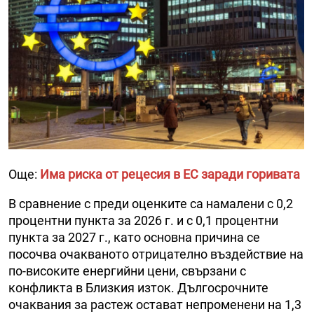
Още:
Има риска от рецесия в ЕС заради горивата
В сравнение с преди оценките са намалени с 0,2
процентни пункта за 2026 г. и с 0,1 процентни
пункта за 2027 г., като основна причина се
посочва очакваното отрицателно въздействие на
по-високите енергийни цени, свързани с
конфликта в Близкия изток. Дългосрочните
очаквания за растеж остават непроменени на 1,3