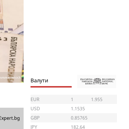
имка: istock
Валути
EUR
1
1.955
USD
1.1535
GBP
0.85765
Expert.bg
JPY
182.64