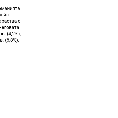
земанията
фейл
араства с
 неговата
в. (4,2%),
. (6,8%),