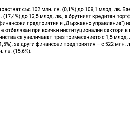
растват със 102 млн. лв. (0,1%) до 108,1 млрд. лв. В
 (17,4%) до 13,5 млрд. лв., а брутният кредитен порт
финансови предприятия и „Държавно управление“) н
теж е отбелязан при всички институционални сектори в
нства се увеличават през тримесечието с 1,5 млрд. л
,5%), за други финансови предприятия – с 522 млн. лв
 лв. (15,6%).