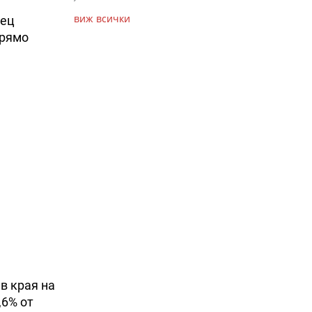
виж всички
сец
прямо
 в края на
,6% от