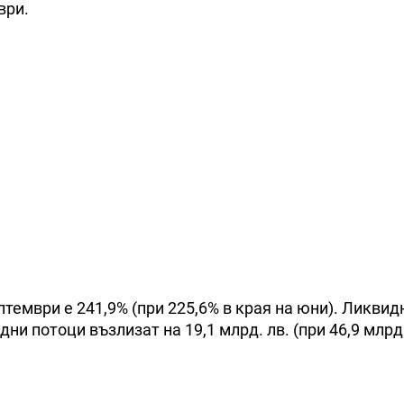
ври.
тември е 241,9% (при 225,6% в края на юни). Ликвид
дни потоци възлизат на 19,1 млрд. лв. (при 46,9 млрд.