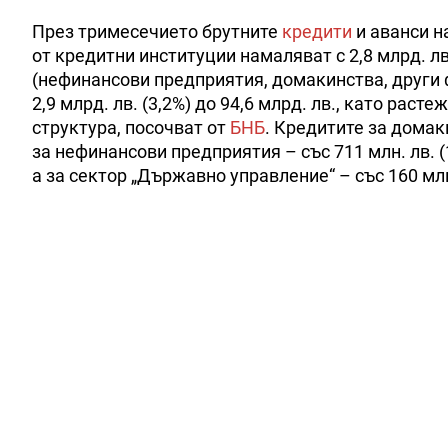
През тримесечието брутните
кредити
и аванси на
от кредитни институции намаляват с 2,8 млрд. лв.
(нефинансови предприятия, домакинства, други 
2,9 млрд. лв. (3,2%) до 94,6 млрд. лв., като рас
структура, посочват от
БНБ
. Кредитите за домаки
за нефинансови предприятия – със 711 млн. лв. (1
а за сектор „Държавно управление“ – със 160 млн.