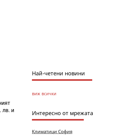
Най-четени новини
виж всички
ният
 лв. и
Интересно от мрежата
Климатици София