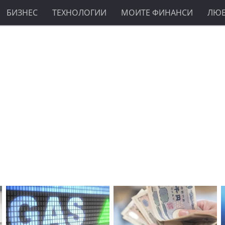
БИЗНЕС
ТЕХНОЛОГИИ
МОИТЕ ФИНАНСИ
ЛЮ