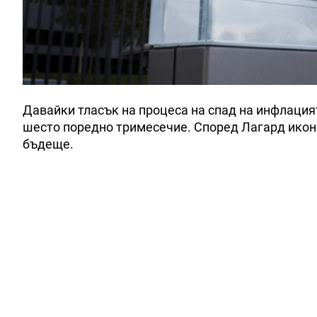
Давайки тласък на процеса на спад на инфлация
шесто поредно тримесечие. Според Лагард иконо
бъдеще.