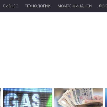
БИЗНЕС
ТЕХНОЛОГИИ
МОИТЕ ФИНАНСИ
ЛЮ