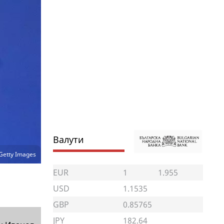
Валути
Getty Images
EUR
1
1.955
USD
1.1535
GBP
0.85765
JPY
182.64