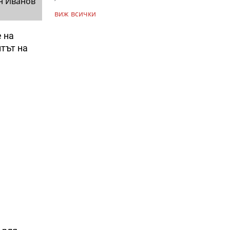
н Иванов
виж всички
 на
нтът на