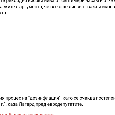
ите рекордно високи нива от септември насам и отхв
тавките с аргумента, че все още липсват важни икон
ята.
 процес на "дезинфлация", като се очаква постепе
.", каза Лагард пред евродепутатите.
 по-бързо от очакваното