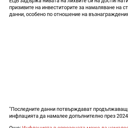
ЕЦБ задържа нивата на лихвите си на достигнат
призивите на инвеститорите за намаляване на с
данни, особено по отношение на възнаграждени
"Последните данни потвърждават продължаващия
инфлацията да намалее допълнително през 2024 г
Още:
Инфлацията в еврозоната може да намалее