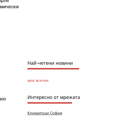
ърля
омически
Най-четени новини
виж всички
Интересно от мрежата
нно
Климатици София