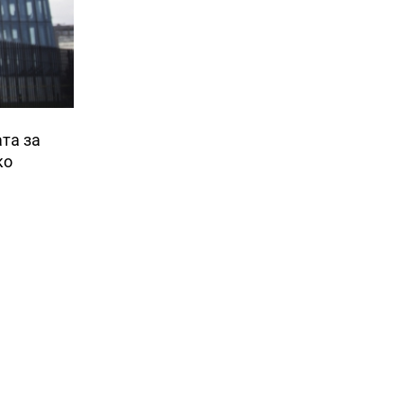
та за
ко