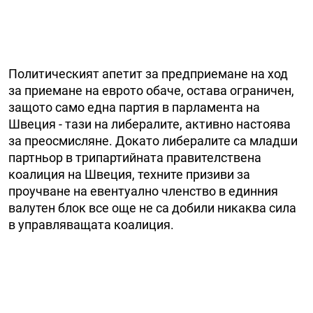
Политическият апетит за предприемане на ход
за приемане на еврото обаче, остава ограничен,
защото само една партия в парламента на
Швеция - тази на либералите, активно настоява
за преосмисляне. Докато либералите са младши
партньор в трипартийната правителствена
коалиция на Швеция, техните призиви за
проучване на евентуално членство в единния
валутен блок все още не са добили никаква сила
в управляващата коалиция.