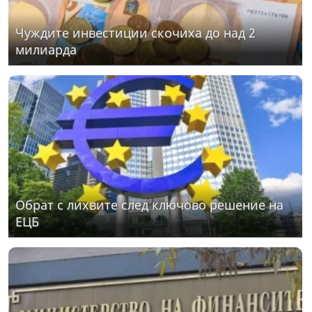
Чуждите инвестиции скочиха до над 2
милиарда
Обрат с лихвите след ключово решение на
ЕЦБ