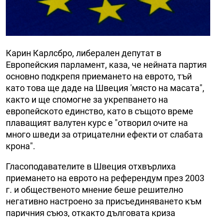
Карин Карлсбро, либерален депутат в
Европейския парламент, каза, че нейната партия
основно подкрепя приемането на еврото, тъй
като това ще даде на Швеция 'място на масата",
както и ще спомогне за укрепването на
европейското единство, като в същото време
плаващият валутен курс е "отворил очите на
много шведи за отрицателни ефекти от слабата
крона".
Гласоподавателите в Швеция отхвърлиха
приемането на еврото на референдум през 2003
г. и общественото мнение беше решително
негативно настроено за присъединяването към
паричния съюз, откакто дълговата криза