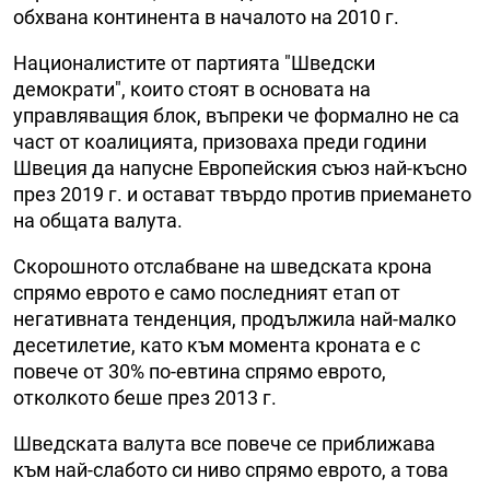
обхвана континента в началото на 2010 г.
Националистите от партията "Шведски
демократи", които стоят в основата на
управляващия блок, въпреки че формално не са
част от коалицията, призоваха преди години
Швеция да напусне Европейския съюз най-късно
през 2019 г. и остават твърдо против приемането
на общата валута.
Скорошното отслабване на шведската крона
спрямо еврото е само последният етап от
негативната тенденция, продължила най-малко
десетилетие, като към момента кроната е с
повече от 30% по-евтина спрямо еврото,
отколкото беше през 2013 г.
Шведската валута все повече се приближава
към най-слабото си ниво спрямо еврото, а това