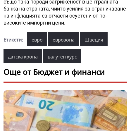
също така породи загриженост в централната
банка на страната, чиито усилия за ограничаване
на инфлацията са отчасти осуетени от по-
високите импортни цени.
Етикети:
евро
еврозона
Швеция
датска крона
валутен курс
Още от Бюджет и финанси