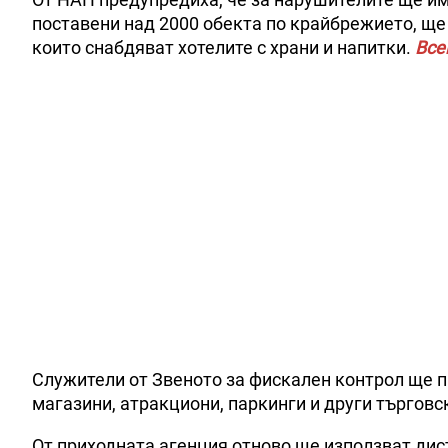
поставени над 2000 обекта по крайбрежието, ще
които снабдяват хотелите с храни и напитки.
Все
Служители от Звеното за фискален контрол ще п
магазини, атракциони, паркинги и други търговс
От приходната агенция отново ще използват дис