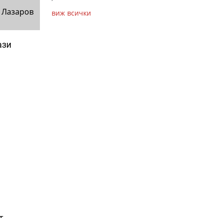
 Лазаров
виж всички
ази
т