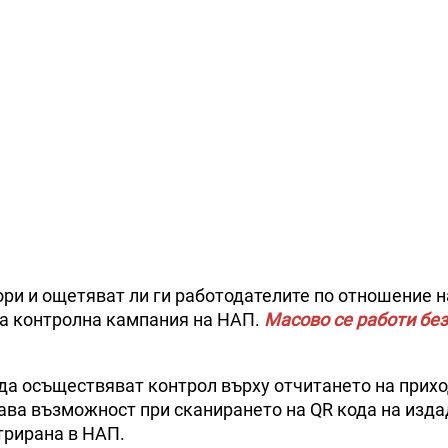
ори и ощетяват ли ги работодателите по отношение н
та контролна кампания на НАП.
Масово се работи без
да осъществяват контрол върху отчитането на прихо
ава възможност при сканирането на QR кода на изд
стрирана в НАП.