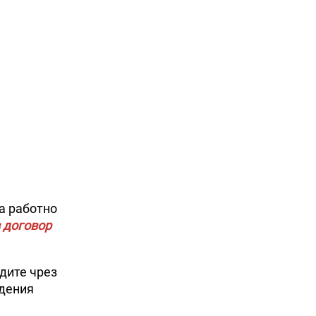
а работно
 договор
дите чрез
адения