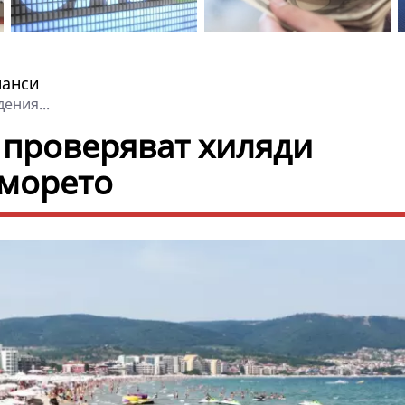
нанси
ения...
 проверяват хиляди
 морето