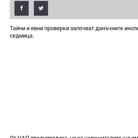
Тайни и явни проверки започват данъчните инсп
седмица.
От НАП предупредиха, че за нарушителите ще и