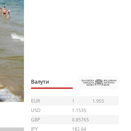
Валути
имка: iStock
EUR
1
1.955
USD
1.1535
GBP
0.85765
JPY
182.64