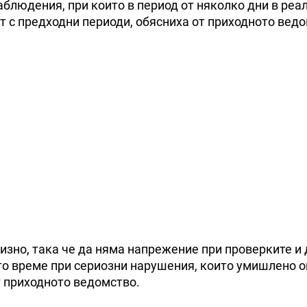
аблюдения, при които в период от няколко дни в реа
т с предходни периоди, обясниха от приходното ведо
но, така че да няма напрежение при проверките и д
ото време при сериозни нарушения, които умишлено 
т приходното ведомство.