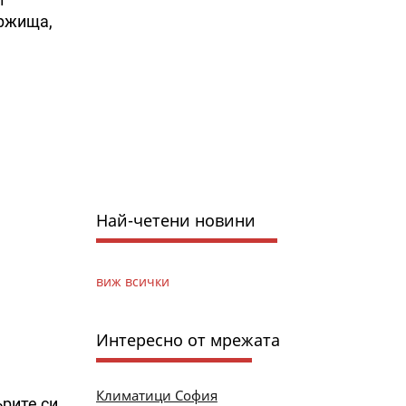
ържища,
Най-четени новини
виж всички
Интересно от мрежата
Климатици София
ърите си