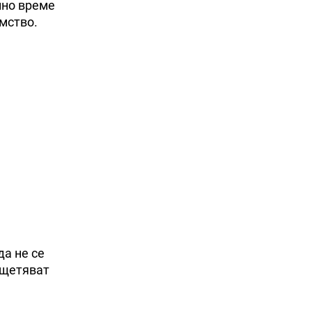
лно време
мство.
а не се
ощетяват