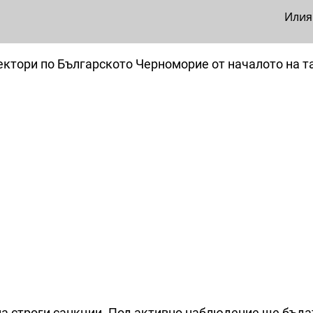
Илия
ектори по Българското Черноморие от началото на т
ма строги санкции. Под активно наблюдение ще бъда