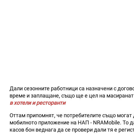
Дали сезонните работници са назначени с догов
време и заплащане, също ще е цел на масирана
в хотели и ресторанти
Оттам припомнят, че потребителите също могат 
мобилното приложение на НАП - NRAMobile. То д
касов бон веднага да се провери дали тя е реги