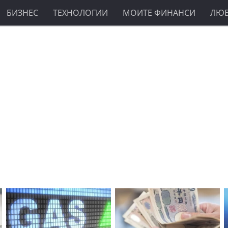
БИЗНЕС
ТЕХНОЛОГИИ
МОИТЕ ФИНАНСИ
ЛЮ