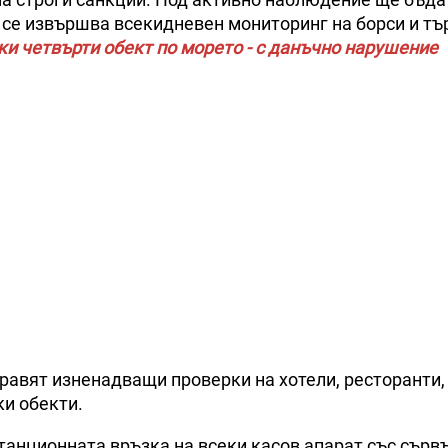
 се извършва всекидневен мониторинг на борси и т
ки четвърти обект по морето - с данъчно нарушение
равят изненадващи проверки на хотели, ресторанти,
ки обекти.
танционната връзка на всеки касов апарат със сърв