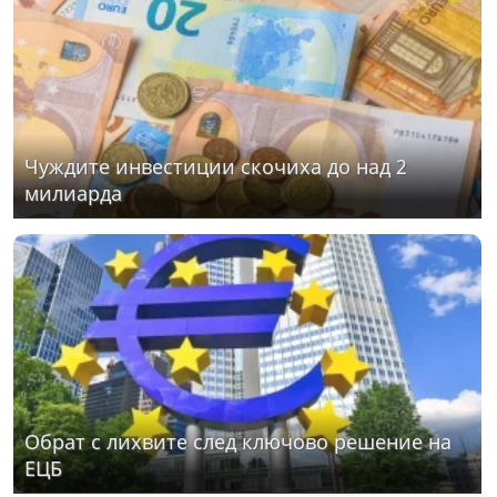
Чуждите инвестиции скочиха до над 2
милиарда
Обрат с лихвите след ключово решение на
ЕЦБ