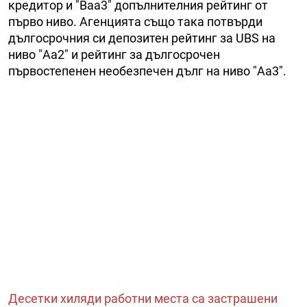
кредитор и "Baa3" допълнителния рейтинг от
първо ниво. Агенцията също така потвърди
дългосрочния си депозитен рейтинг за UBS на
ниво "Aa2" и рейтинг за дългосрочен
първостепенен необезпечен дълг на ниво "Aa3".
Десетки хиляди работни места са застрашени