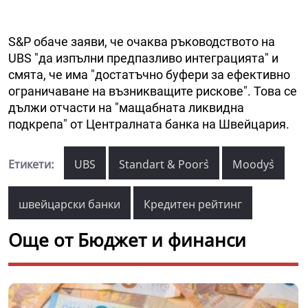
S&P обаче заяви, че очаква ръководството на
UBS "да изпълни предпазливо интеграцията" и
смята, че има "достатъчно буфери за ефективно
ограничаване на възникващите рискове". Това се
дължи отчасти на "мащабната ликвидна
подкрепа" от Централната банка на Швейцария.
Етикети:
UBS
Standart & Poor`s
Moody`s
швейцарски банки
Кредитен рейтинг
Още от Бюджет и финанси