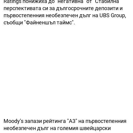
Ratings понижиха до "негативна" от "Стабилна"
перспективата си за дългосрочните депозити и
първостепенния необезпечен дълг на UBS Group,
съобщи "Файненшъл таймс".
Moody’s запази рейтинга "A3" на първостепенния
необезпечен дълг на големия швейцарски