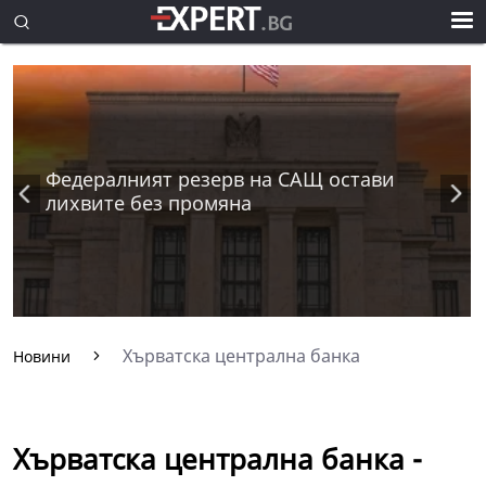
Федералният резерв на САЩ остави
лихвите без промяна
Хърватска централна банка
Новини
Хърватска централна банка -