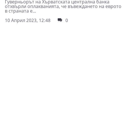
Гуверньорът на Хърватската централна банка
отхвърли оплакванията, че въвеждането на еврото
в страната е...
10 Април 2023, 12:48
0