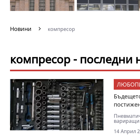
Новини
компресор
компресор - последни
ЛЮБОП
Бъдещето
постижен
Пневматич
вариращи 
14 Април 2