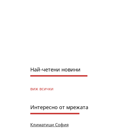
Най-четени новини
виж всички
Интересно от мрежата
Климатици София