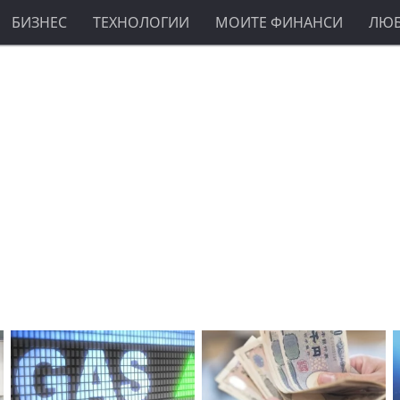
БИЗНЕС
ТЕХНОЛОГИИ
МОИТЕ ФИНАНСИ
ЛЮ