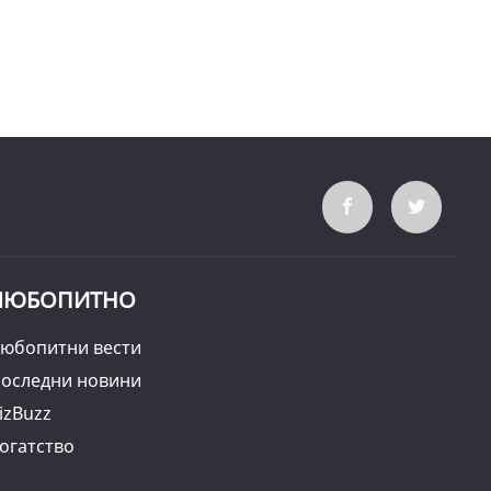
ЛЮБОПИТНО
юбопитни вести
оследни новини
izBuzz
огатство