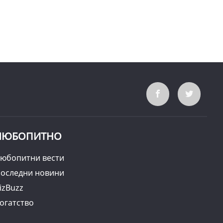
ЛЮБОПИТНО
юбопитни вести
оследни новини
izBuzz
огатство