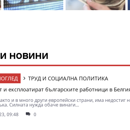
ни новини
ОГЛЕД
ТРУД И СОЦИАЛНА ПОЛИТИКА
т и експлоатират българските работници в Белги
както и в много други европейски страни, има недостиг н
ка. Силната нужда обаче винаги...
3, 09:48
0