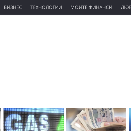
БИЗНЕС
ТЕХНОЛОГИИ
МОИТЕ ФИНАНСИ
ЛЮ