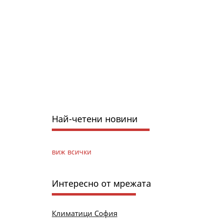
Най-четени новини
виж всички
Интересно от мрежата
Климатици София