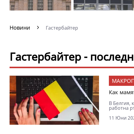
Новини
Гастербайтер
Гастербайтер - послед
МАКРОП
Как мамя
В Белгия, 
работна ръ
11 Юни 202