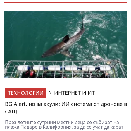
ТЕХНОЛОГИИ
ИНТЕРНЕТ И ИТ
BG Alert, но за акули: ИИ система от дронове в
САЩ
През летните сутрини местни деца се събират на
плажа Падаро в Калифорния, за да се учат да карат