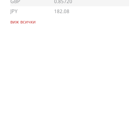
GBP
0.85720
JPY
182.08
виж всички