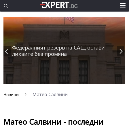
Федералният резерв на САЩ остави
лихвите без промяна
Матео Салвини
Новини
Матео Салвини - последни