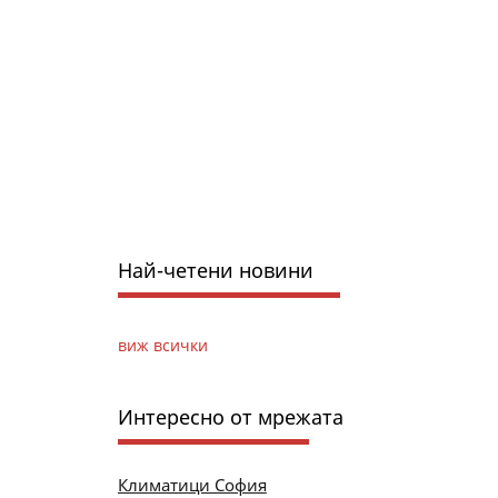
Най-четени новини
виж всички
Интересно от мрежата
Климатици София