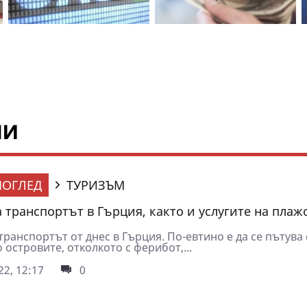
ни
ОГЛЕД
ТУРИЗЪМ
 транспортът в Гърция, както и услугите на плаж
транспортът от днес в Гърция. По-евтино е да се пътува
 островите, отколкото с ферибот,...
2, 12:17
0