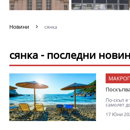
Новини
сянка
сянка - последни нови
МАКРОП
Поскъпва
По-скъп e 
самолет до
17 Юни 202