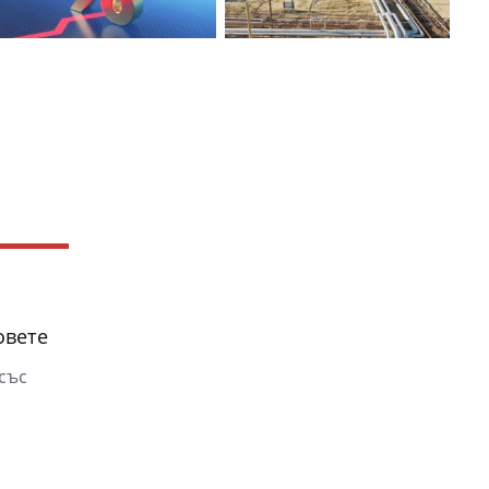
овете
 със