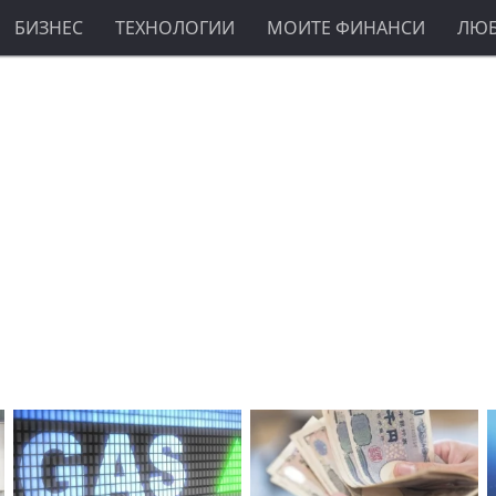
БИЗНЕС
ТЕХНОЛОГИИ
МОИТЕ ФИНАНСИ
ЛЮ