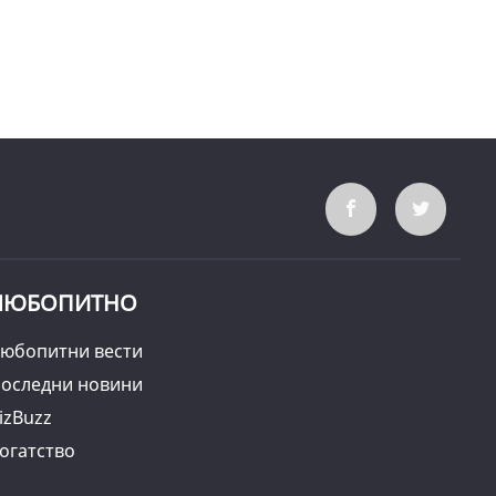
ЛЮБОПИТНО
юбопитни вести
оследни новини
izBuzz
огатство