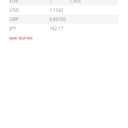
EUR
1
1.955
USD
1.1542
GBP
0.85705
JPY
182.17
виж всички