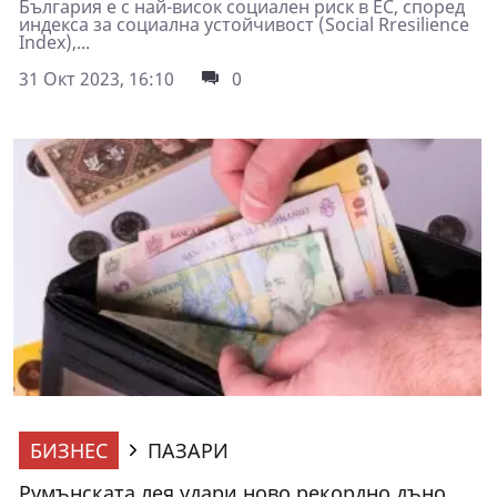
България е с най-висок социален риск в ЕС, според
индекса за социална устойчивост (Social Rresilience
Index),...
31 Окт 2023, 16:10
0
БИЗНЕС
ПАЗАРИ
Румънската лея удари ново рекордно дъно