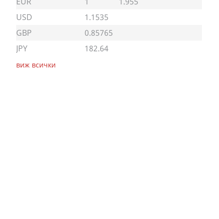
EUR
1
1.955
USD
1.1535
GBP
0.85765
JPY
182.64
виж всички