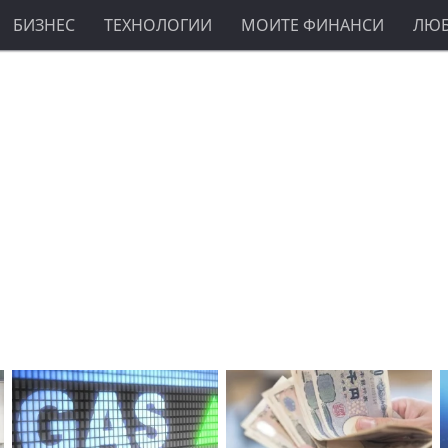
БИЗНЕС
ТЕХНОЛОГИИ
МОИТЕ ФИНАНСИ
ЛЮ