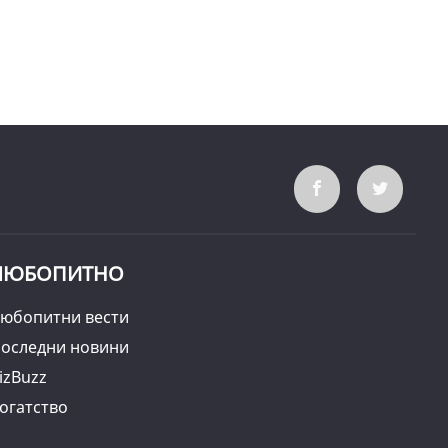
ЛЮБОПИТНО
юбопитни вести
оследни новини
izBuzz
огатство