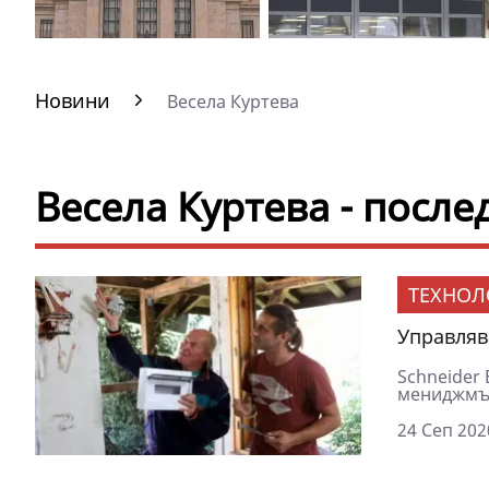
Новини
Весела Куртева
Весела Куртева - посл
ТЕХНОЛ
Управлява
Schneider 
мениджмън
24 Сеп 202