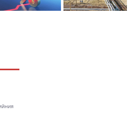
гийния