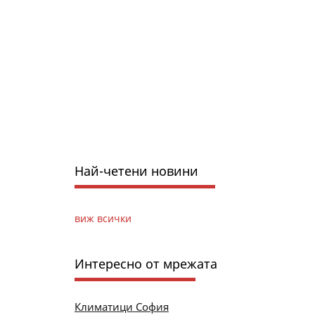
Най-четени новини
виж всички
Интересно от мрежата
Климатици София