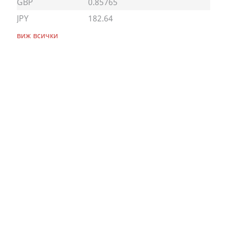
GBP
0.85765
JPY
182.64
виж всички