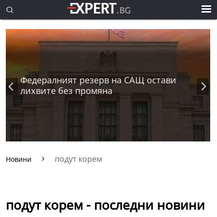
Федералният резерв на САЩ остави
лихвите без промяна
подут корем
Новини
подут корем - последни новини