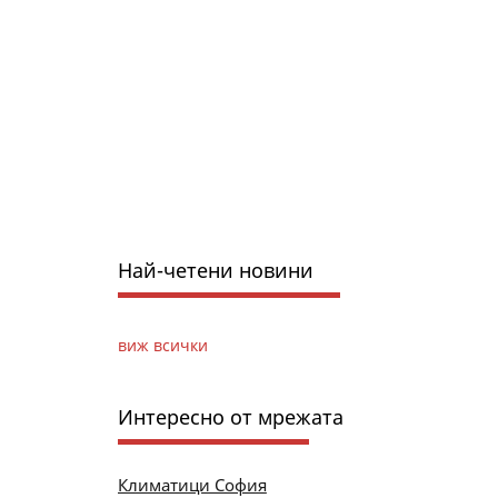
Най-четени новини
виж всички
Интересно от мрежата
Климатици София