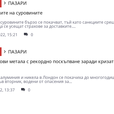
ПАЗАРИ
ните на суровините
 суровините бързо се покачват, тъй като санкциите сре
а се усещат страхове за доставките....
22, 15:21
0
ПАЗАРИ
ови метала с рекордно поскъпване заради кризат
 алуминия и никела в Лондон се покачиха до многогоди
в вторник, водени от опасения за...
2, 13:37
0