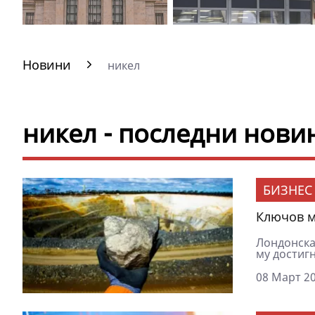
Новини
никел
никел - последни нови
БИЗНЕС
Ключов м
Лондонскат
му достигн
08 Март 20