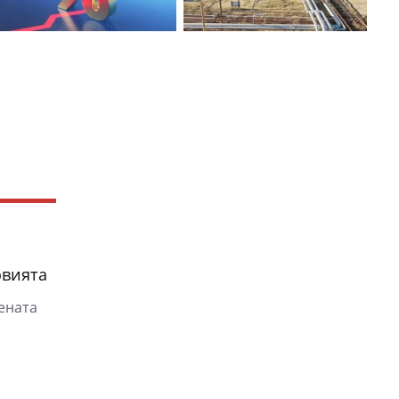
овията
цената