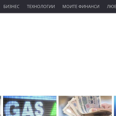
БИЗНЕС
ТЕХНОЛОГИИ
МОИТЕ ФИНАНСИ
ЛЮ