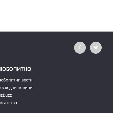
ЛЮБОПИТНО
юбопитни вести
оследни новини
izBuzz
огатство