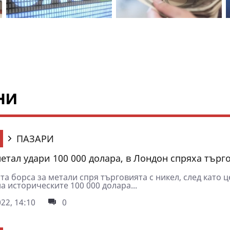
ни
ПАЗАРИ
етал удари 100 000 долара, в Лондон спряха търг
а борса за метали спря търговията с никел, след като 
а историческите 100 000 долара...
22, 14:10
0