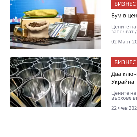
БИЗНЕС
Бум в це
Цените на
започват д
02 Март 20
БИЗНЕС
Два ключ
Украйна
Цените на
върхове въ
22 Фев 202