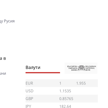
щу Русия
а в
Валути
шни
EUR
1
1.955
USD
1.1535
GBP
0.85765
JPY
182.64