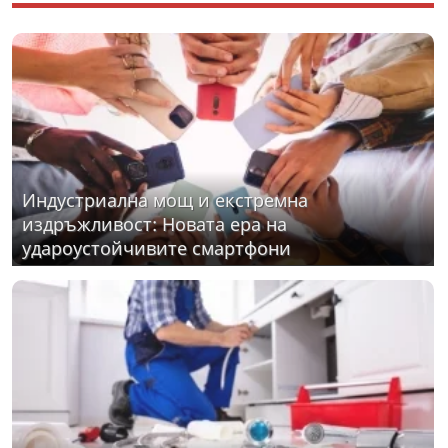
Индустриална мощ и екстремна
издръжливост: Новата ера на
удароустойчивите смартфони