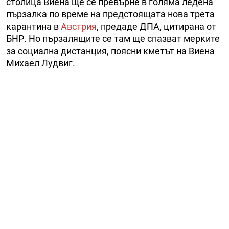
столица Виена ще се превърне в голяма ледена
пързалка по време на предстоящата нова трета
карантина в
Австрия
, предаде ДПА, цитирана от
БНР. Но пързалящите се там ще спазват мерките
за социална дистанция, поясни кметът на Виена
Михаел Лудвиг.