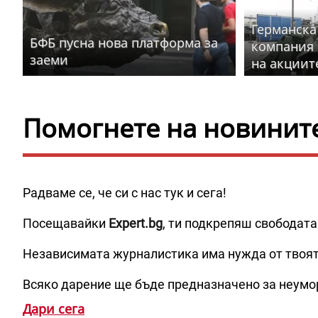
Германска
БФБ пусна нова платформа за
компания 
заеми
на акциит
Помогнете на новините 
Радваме се, че си с нас тук и сега!
Посещавайки
Expert.bg
, ти подкрепяш свободата
Независимата журналистика има нужда от твоя
Всяко дарение ще бъде предназначено за неумо
Дари сега