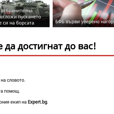
 отбранителна
отложи пускането
БФБ върви уверено наго
е си на борсата
да достигнат до вас!
 на словото.
та помощ.
рния екип на
Expert.bg
.