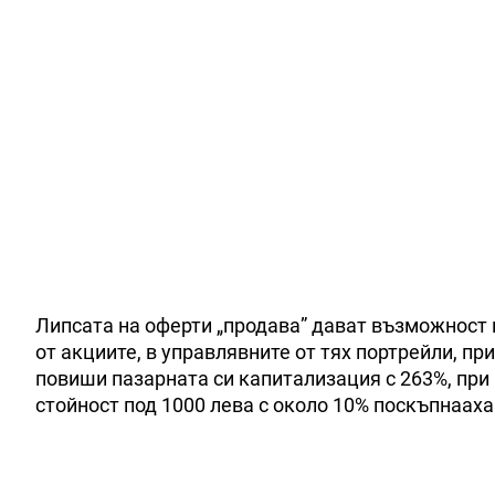
Липсата на оферти „продава” дават възможност 
от акциите, в управлявните от тях портрейли, п
повиши пазарната си капитализация с 263%, при 
стойност под 1000 лева с около 10% поскъпнаах