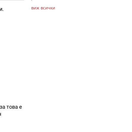
виж всички
и.
за това е
н