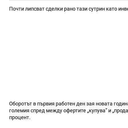
Почти липсват сделки рано тази сутрин като инв
Оборотът в първия работен ден зая новата година
големия спред между офертите „купува” и „прода
процент.