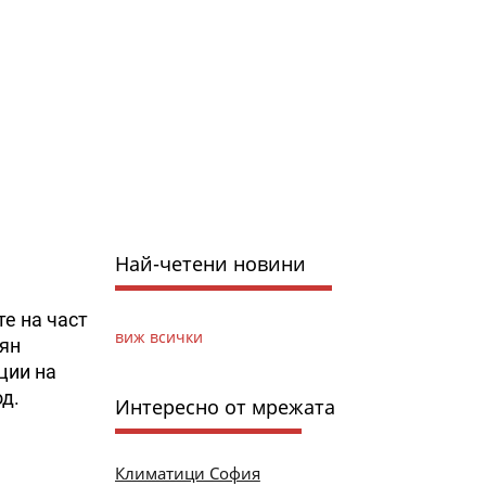
Най-четени новини
е на част
виж всички
оян
ции на
д.
Интересно от мрежата
Климатици София