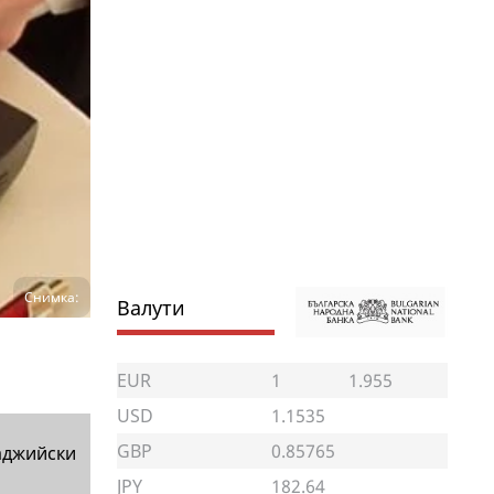
Снимка:
Валути
EUR
1
1.955
USD
1.1535
GBP
0.85765
аджийски
JPY
182.64