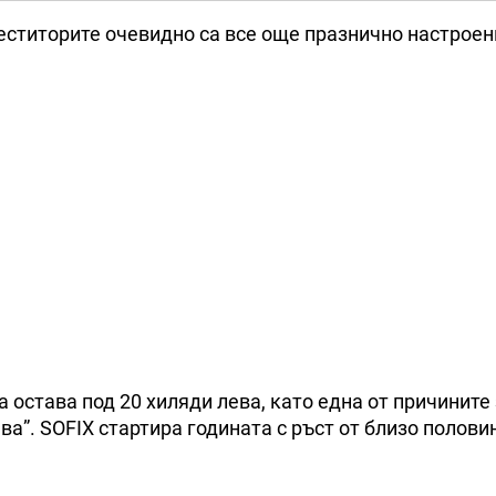
еститорите очевидно са все още празнично настроен
 остава под 20 хиляди лева, като една от причините 
ва”. SOFIX стартира годината с ръст от близо полови