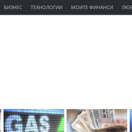
БИЗНЕС
ТЕХНОЛОГИИ
МОИТЕ ФИНАНСИ
ЛЮ