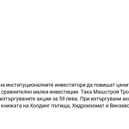
на институционалните инвеститори да повишат ценит
ри сравнително малки инвестиции. Така Машстрой Тр
изтъргуваните акции за 59 лева. При изтъргувани ак
а книжата на Холдинг пътища, Хидроизомат и Винзаво