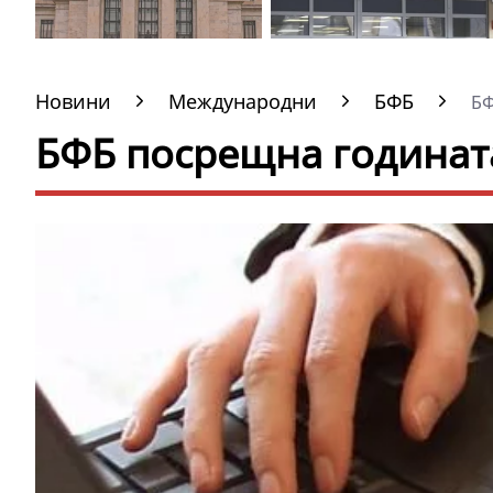
Новини
Международни
БФБ
БФ
БФБ посрещна годинат