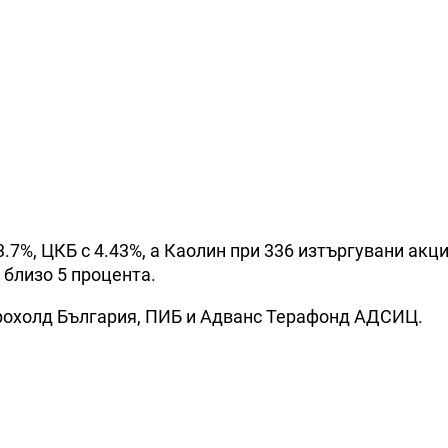
7%, ЦКБ с 4.43%, а Каолин при 336 изтъргувани акци
 близо 5 процента.
врохолд България, ПИБ и Адванс Терафонд АДСИЦ.