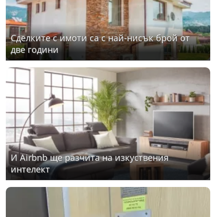
Сделките с имоти са с най-нисък брой от
две години
И Airbnb ще разчита на изкуствения
интелект