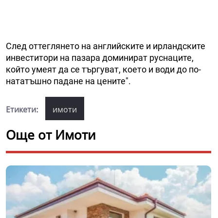
След оттеглянето на английските и ирландските
инвеститори на пазара доминират руснаците,
който умеят да се търгуват, което и води до по-
нататъшно падане на цените".
Етикети:
имоти
Още от Имоти