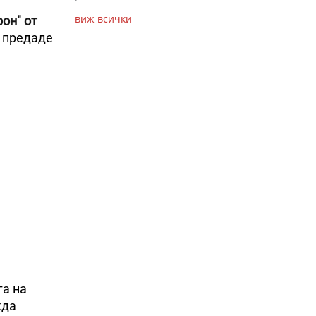
виж всички
он" от
, предаде
га на
жда