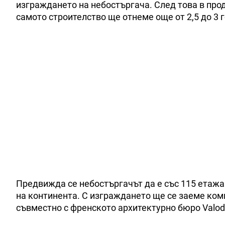
изграждането на небостъргача. След това в про
самото строителство ще отнеме още от 2,5 до 3 
Предвижда се небостъргачът да е със 115 етажа 
на континента. С изграждането ще се заеме комп
съвместно с френското архитектурно бюро Valode