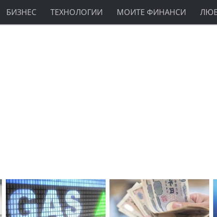
БИЗНЕС
ТЕХНОЛОГИИ
МОИТЕ ФИНАНСИ
ЛЮ