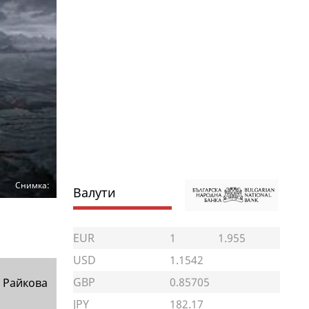
Снимка:
Валути
EUR
1
1.955
USD
1.1542
GBP
0.85705
 Райкова
JPY
182.17