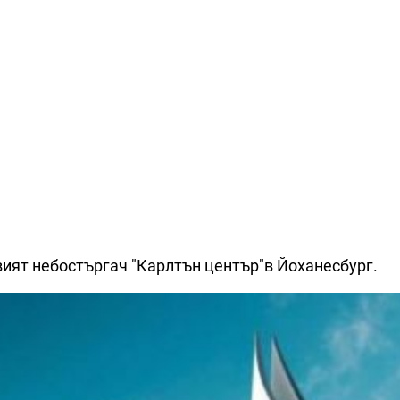
вият небостъргач "Карлтън център"в Йоханесбург.