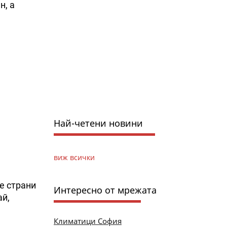
н, а
Най-четени новини
виж всички
е страни
Интересно от мрежата
ай,
Климатици София