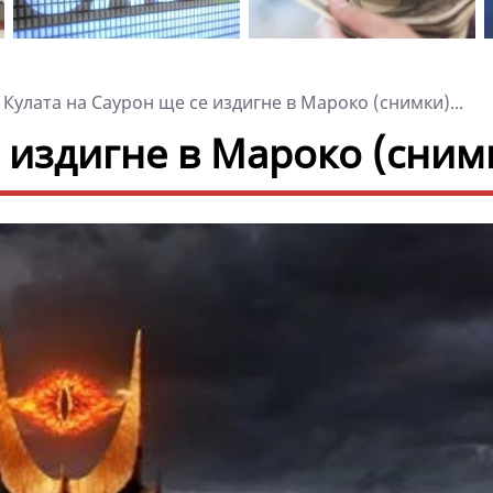
Кулата на Саурон ще се издигне в Мароко (снимки)...
е издигне в Мароко (сним