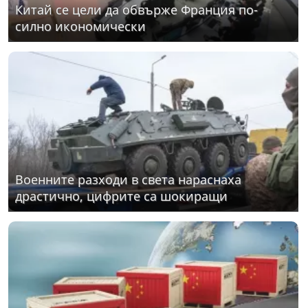
Китай се цели да обвърже Франция по-
силно икономически
Военните разходи в света нараснаха
драстично, цифрите са шокиращи