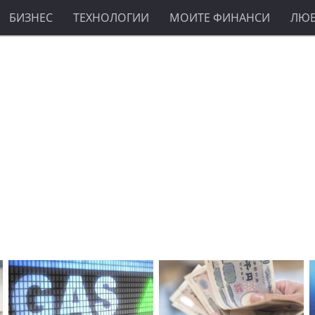
БИЗНЕС
ТЕХНОЛОГИИ
МОИТЕ ФИНАНСИ
ЛЮ