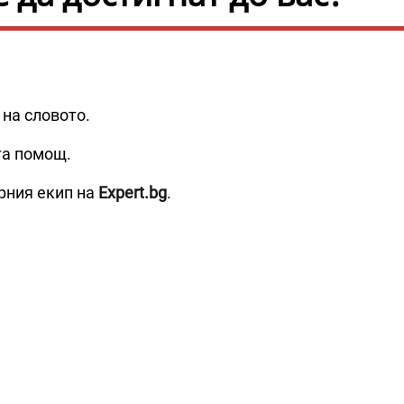
 на словото.
та помощ.
рния екип на
Expert.bg
.