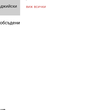
аджийски
виж всички
 обсъдени