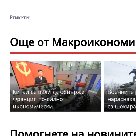
Етикети:
Още от Макроикономич
Китай се цели да обвърже
Военните 
Франция по-силно
нараснаха
икономически
са шокир
Помогнете на новините 