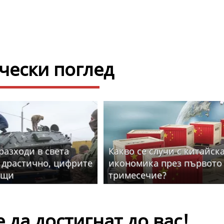
ески поглед
разходи в света
Какво се случи с китайск
 драстично, цифрите
икономика през първото
ащи
тримесечие?
да достигнат до вас!