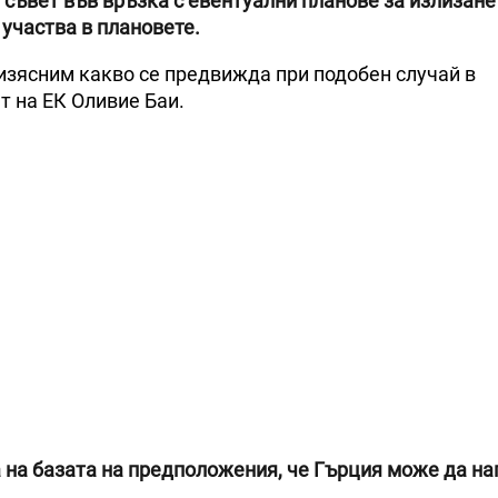
н съвет във връзка с евентуални планове за излизане
участва в плановете.
 изясним какво се предвижда при подобен случай в
т на ЕК Оливие Баи.
а на базата на предположения, че Гърция може да на