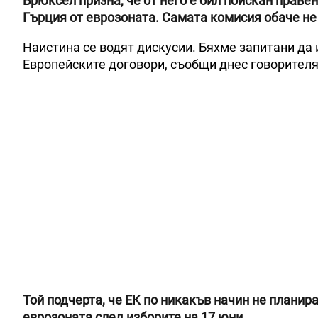
Брюксел призна, че от него е бил поискан праве
Гърция от еврозоната. Самата комисия обаче не 
Наистина се водят дискусии. Бяхме запитани да
Европейските договори, съобщи днес говорителя
Той подчерта, че ЕК по никакъв начин не планир
еврозоната след изборите на 17 юни.