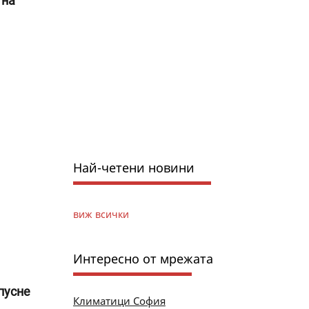
 на
Най-четени новини
виж всички
Интересно от мрежата
пусне
Климатици София