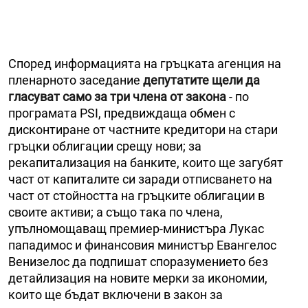
Според информацията на гръцката агенция на
пленарното заседание
депутатите щели да
гласуват само за три члена от закона
- по
програмата PSI, предвиждаща обмен с
дисконтиране от частните кредитори на стари
гръцки облигации срещу нови; за
рекапитализация на банките, които ще загубят
част от капиталите си заради отписването на
част от стойността на гръцките облигации в
своите активи; а също така по члена,
упълномощаващ премиер-министъра Лукас
пападимос и финансовия министър Евангелос
Венизелос да подпишат споразумението без
детайлизация на новите мерки за икономии,
които ще бъдат включени в закон за