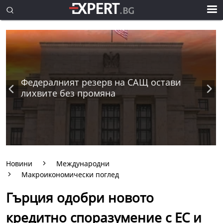
Федералният резерв на САЩ остави
лихвите без промяна
Новини
Международни
Макроикономически поглед
Гърция одобри новото
кредитно споразумение с ЕС и