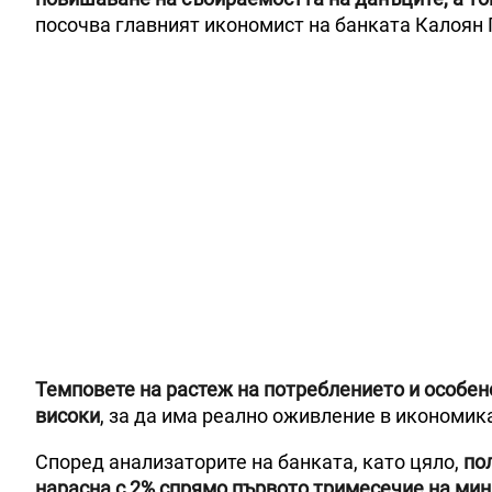
посочва главният икономист на банката Калоян 
Темповете на растеж на потреблението и особено
високи
, за да има реално оживление в икономика
Според анализаторите на банката, като цяло,
по
нарасна с 2% спрямо първото тримесечие на мина