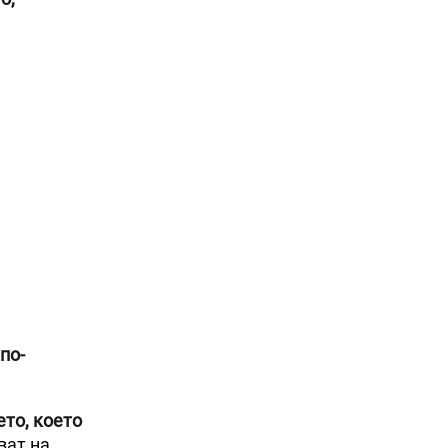
по-
то, което
ват на