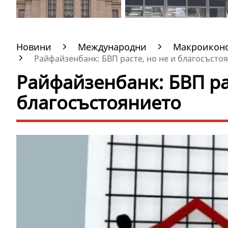
Новини
Международни
Макроиконо
Райфайзенбанк: БВП расте, но не и благосъстоя
Райфайзенбанк: БВП рас
благосъстоянието