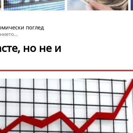
мически поглед
нието...
те, но не и