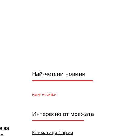
Най-четени новини
виж всички
Интересно от мрежата
е за
Климатици София
о,