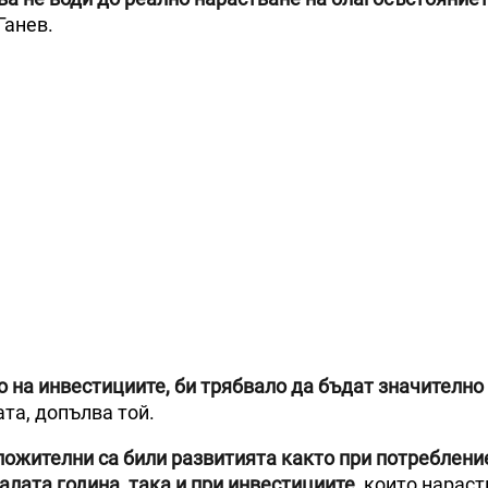
Ганев.
 на инвестициите, би трябвало да бъдат значително 
та, допълва той.
ложителни са били развитията както при потребление
лата година, така и при инвестициите,
които нараст