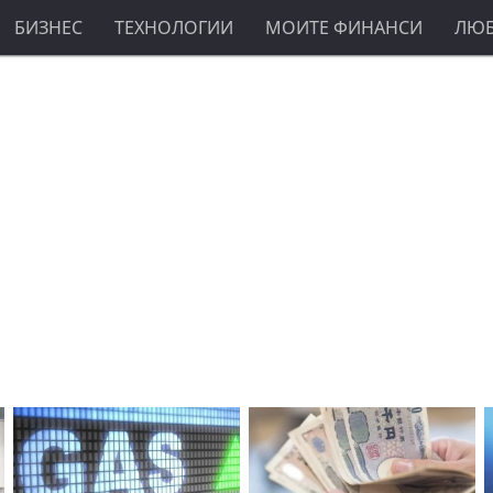
БИЗНЕС
ТЕХНОЛОГИИ
МОИТЕ ФИНАНСИ
ЛЮ