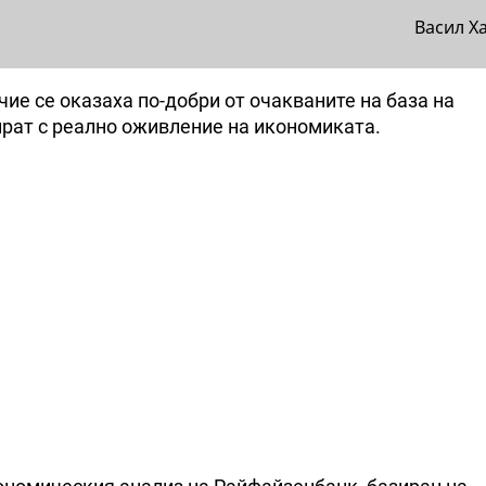
Васил Х
ие се оказаха по-добри от очакваните на база на
ират с реално оживление на икономиката.