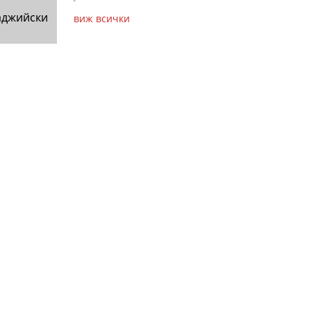
аджийски
виж всички