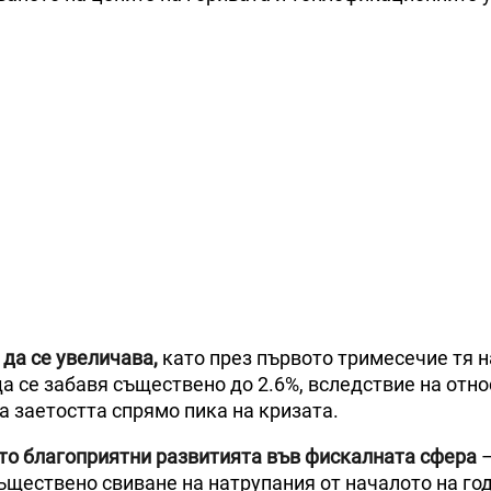
да се увеличава,
като през първото тримесечие тя н
да се забавя съществено до 2.6%, вследствие на отн
а заетостта спрямо пика на кризата.
то благоприятни развитията във фискалната сфера
ъществено свиване на натрупания от началото на го