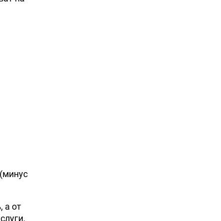
(минус
 а от
слуги.