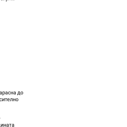
арасна до
осително
–
дината