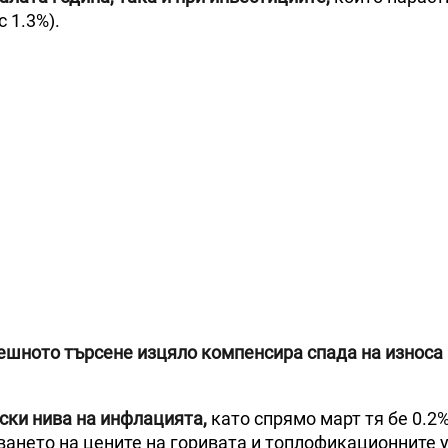
с 1.3%).
ешното търсене изцяло компенсира спада на износа
ски нива на инфлацията,
като спрямо март тя бе 0.2%,
ването на цените на горивата и топлофикационните у