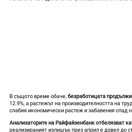
В същото време обаче,
безработицата продължи 
12.9%, а растежът на производителността на тру
слабия икономически растеж и забавения спад н
Анализаторите на Райфайзенбанк отбелязват ка
реализираният излишък през април е довел до с