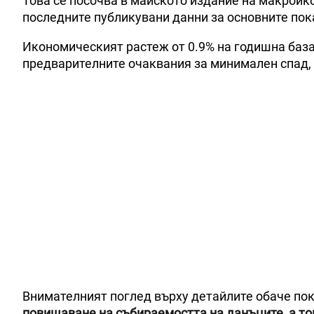
Това се посочва в майското издание на макроик
последните публикувани данни за основните пок
Икономическият растеж от 0.9% на годишна база
предварителните очаквания за минимален спад,
Внимателният поглед върху детайлите обаче пок
повишаване на събираемостта на данъците, а то