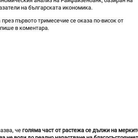
ономическия анализ на Райфайзенбанк, базиран на
азатели на българската икономика.
 през първото тримесечие се оказа по-висок от
 пише в коментара.
азва, че
голяма част от растежа се дължи на меркит
ва не води до реално нарастване на благосъстояниет