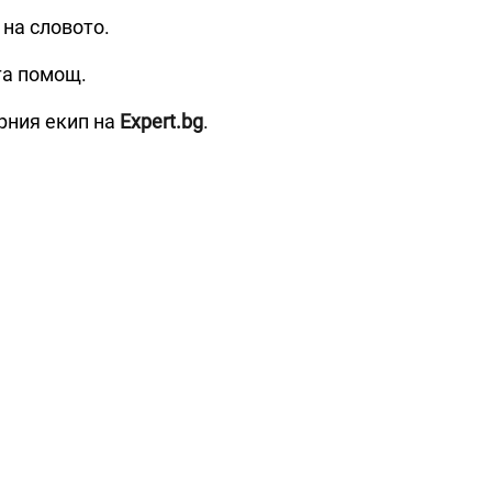
 на словото.
та помощ.
рния екип на
Expert.bg
.