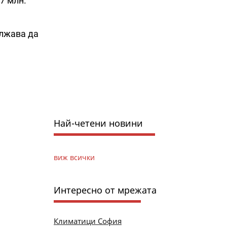
7 млн.
ължава да
Най-четени новини
виж всички
Интересно от мрежата
Климатици София