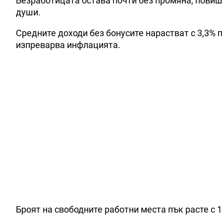
Безработицата остава почти без промяна, повиша
души.
Средните доходи без бонусите нарастват с 3,3% 
изпреварва инфлацията.
Броят на свободните работни места пък расте с 1