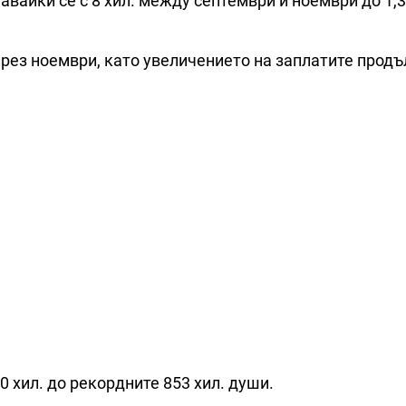
вайки се с 8 хил. между септември и ноември до 1,3
през ноември, като увеличението на заплатите прод
0 хил. до рекордните 853 хил. души.