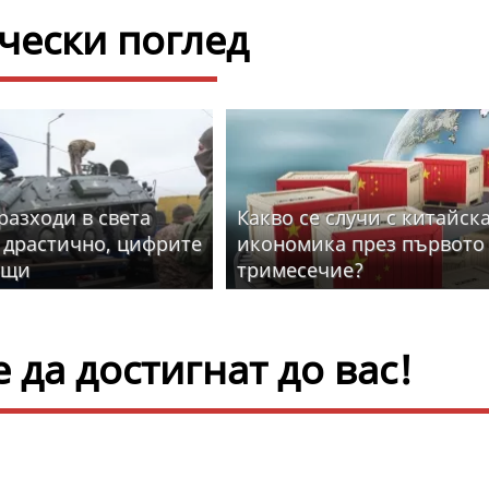
ески поглед
разходи в света
Какво се случи с китайск
 драстично, цифрите
икономика през първото
ащи
тримесечие?
да достигнат до вас!