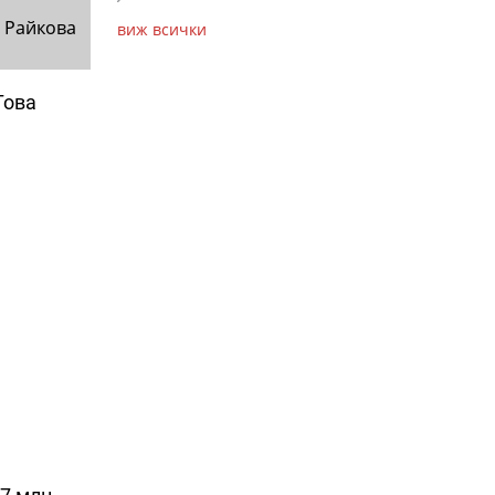
 Райкова
виж всички
Това