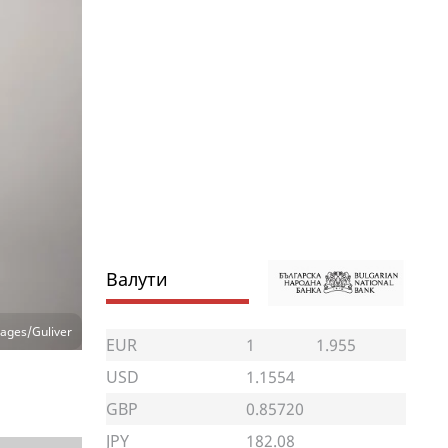
Валути
ages/Guliver
EUR
1
1.955
USD
1.1554
GBP
0.85720
JPY
182.08