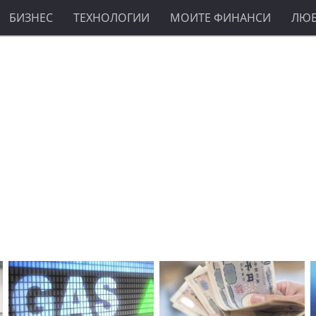
БИЗНЕС
ТЕХНОЛОГИИ
МОИТЕ ФИНАНСИ
ЛЮ