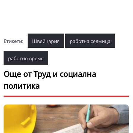
Етикети:
Швейцария
работна седмица
работно време
Още от Труд и социална
политика