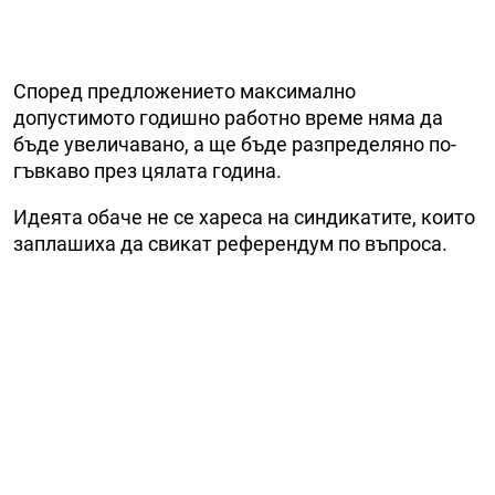
Според предложението максимално
допустимото годишно работно време няма да
бъде увеличавано, а ще бъде разпределяно по-
гъвкаво през цялата година.
Идеята обаче не се хареса на синдикатите, които
заплашиха да свикат референдум по въпроса.