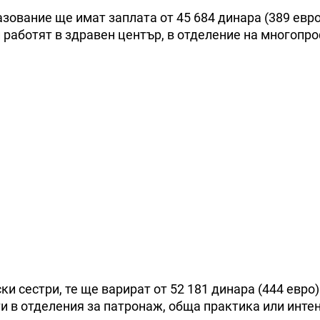
азование ще имат заплата от 45 684 динара (389 евро
ли работят в здравен център, в отделение на многопр
 сестри, те ще варират от 52 181 динара (444 евро)
ети в отделения за патронаж, обща практика или инте