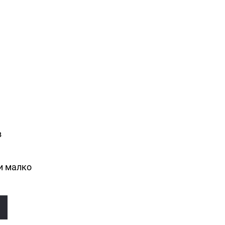
в
и малко