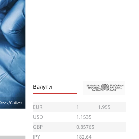
Валути
Stock/Guliver
EUR
1
1.955
USD
1.1535
GBP
0.85765
JPY
182.64