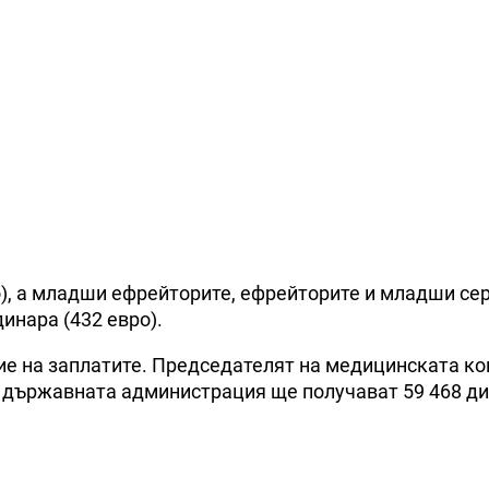
о), а младши ефрейторите, ефрейторите и младши се
динара (432 евро).
е на заплатите. Председателят на медицинската к
 в държавната администрация ще получават 59 468 ди