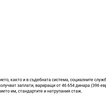
ето, както и в съдебната система, социалните служб
олучват заплати, вариращи от 46 654 динара (396 евр
нието им, стандартите и натрупания стаж.