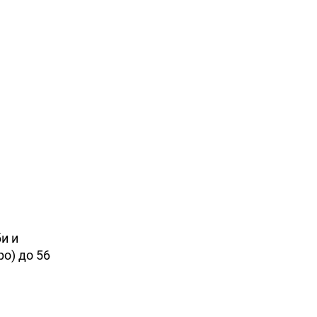
и и
о) до 56