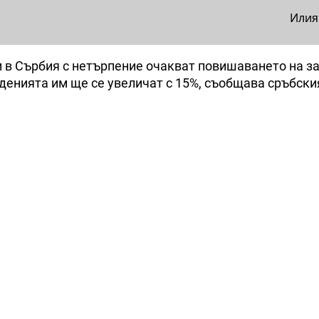
Илия
 в Сърбия с нетърпение очакват повишаването на за
денията им ще се увеличат с 15%, съобщава сръбски