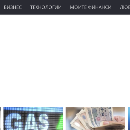
БИЗНЕС
ТЕХНОЛОГИИ
МОИТЕ ФИНАНСИ
ЛЮ