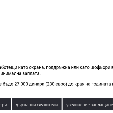
работещи като охрана, поддръжка или като щофьори 
минимална заплата.
бъде 27 000 динара (230 евро) до края на годината 
стри
държавни служители
увеличение заплащане