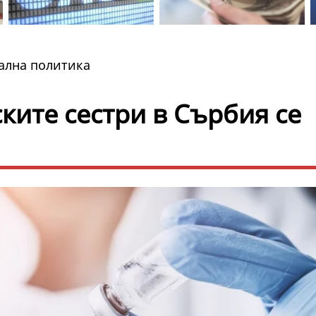
иална политика
ките сестри в Сърбия се