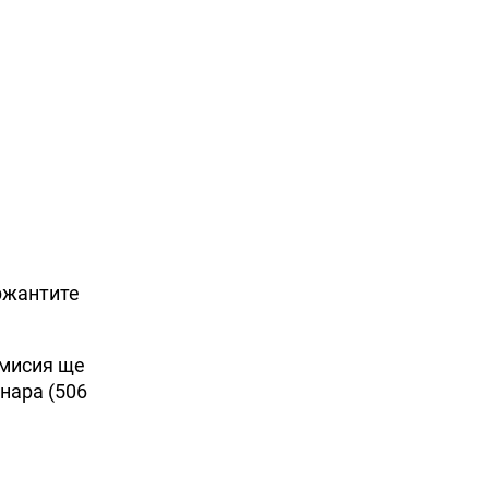
ржантите
омисия ще
нара (506