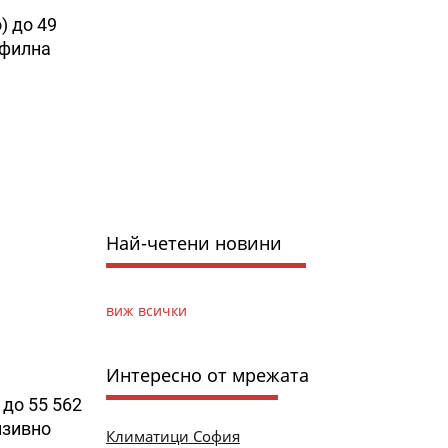
) до 49
офилна
Най-четени новини
виж всички
Интересно от мрежата
 до 55 562
нзивно
Климатици София