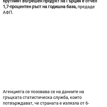
брутният вътрешен продукт на Гърция е отчел
1,7-процентен ръст на годишна база,
предаде
АФП.
Агенцията се позовава се на данните на
гръцката статистическа служба, които
потвърждават, че страната е излязла от 6-