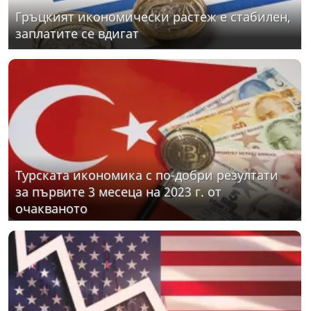
Гръцкият икономически растеж е стабилен,
заплатите се вдигат
Турската икономика с по-добри резултати
за първите 3 месеца на 2023 г. от
очакваното