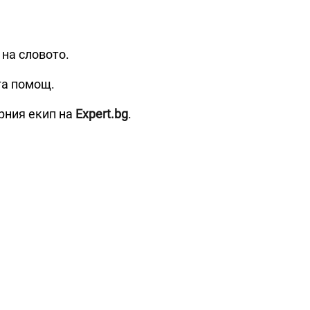
 на словото.
та помощ.
рния екип на
Expert.bg
.