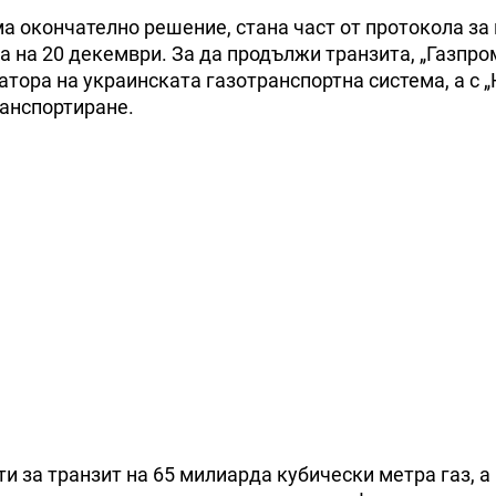
ма окончателно решение, стана част от протокола за
а на 20 декември. За да продължи транзита, „Газпро
ора на украинската газотранспортна система, а с „
ранспортиране.
и за транзит на 65 милиарда кубически метра газ, а