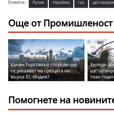
Етикети:
Русия
Украйна
газ
договорки
Още от Промишленост 
Какви търговски спорове ще
Хиляди ма
се решават на срещата на
ще затвор
върха ЕС-Индия?
тази годи
Помогнете на новините 