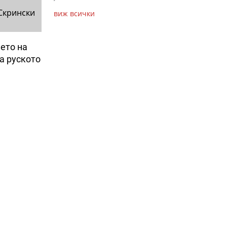
Скрински
виж всички
ето на
а руското