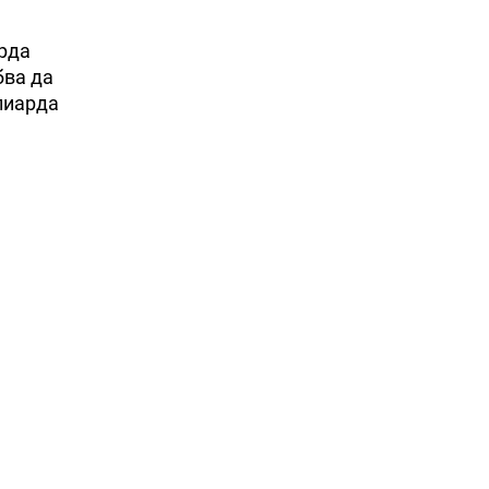
арда
бва да
лиарда