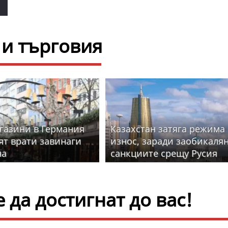
и търговия
газини в Германия
Казахстан затяга режима
ят врати завинаги
износ, заради заобикалян
на
санкциите срещу Русия
да достигнат до вас!