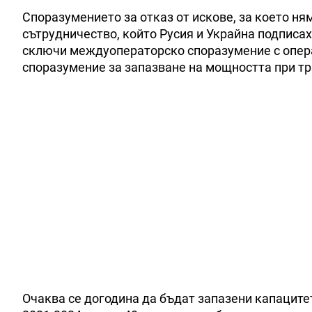
Споразумението за отказ от искове, за което ня
сътрудничество, който Русия и Украйна подписах
сключи междуоператорско споразумение с операт
споразумение за запазване на мощността при т
Очаква се догодина да бъдат запазени капацитет