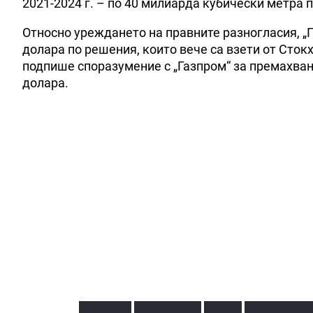
2021-2024 г. – по 40 милиарда кубически метра 
Относно уреждането на правните разногласия, „Г
долара по решения, които вече са взети от Сток
подпише споразумение с „Газпром“ за премахван
долара.