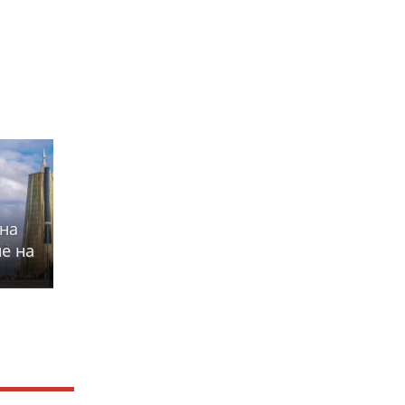
 на
е на