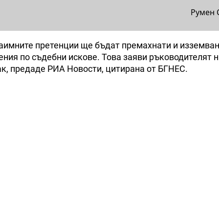
Румен 
взаимните претенции ще бъдат премахнати и изземван
ния по съдебни искове. Това заяви ръководителят н
к, предаде РИА Новости, цитирана от БГНЕС.