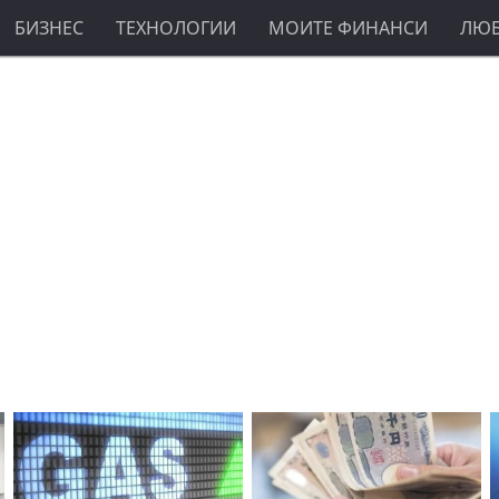
БИЗНЕС
ТЕХНОЛОГИИ
МОИТЕ ФИНАНСИ
ЛЮ