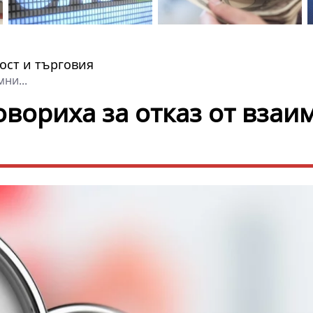
ст и търговия
ни...
овориха за отказ от взаи