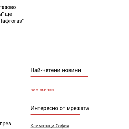
 газово
м“ ще
Нафтогаз“
Най-четени новини
виж всички
Интересно от мрежата
 през
Климатици София