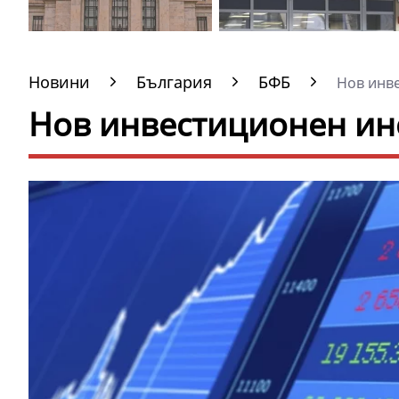
Новини
България
БФБ
Нов инве
Нов инвестиционен ин