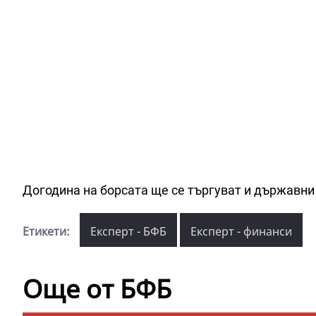
Догодина на борсата ще се търгуват и държавни
Етикети:
Експерт - БФБ
Експерт - финанси
Още от БФБ