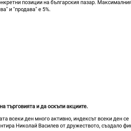
онкретни позиции на българския пазар. Максимални
а" и "продава" е 5%.
на търговията и да оскъпи акциите.
ата всеки ден много активно, индексът всеки ден се
ентира Николай Василев от дружеството, създало ф