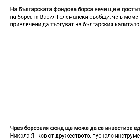
На Българската фондова борса вече ще е достъ
на борсата Васил Големански съобщи, че в момен
привлечени да търгуват на българския капитало
Чрез борсовия фонд ще може да се инвестира е
Никола Янков от дружеството, пуснало инструме