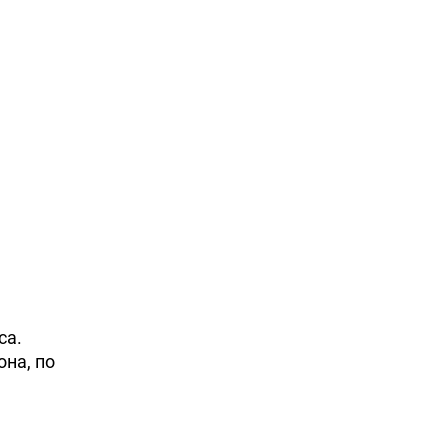
са.
она, по