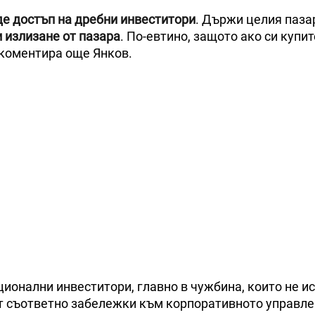
е достъп на дребни инвеститори
. Държи целия паза
и излизане от пазара
. По-евтино, защото ако си купит
, коментира още Янков.
ионални инвеститори, главно в чужбина, които не ис
ат съответно забележки към корпоративното управле