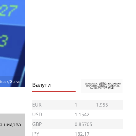
Stock/Guliver
Валути
EUR
1
1.955
USD
1.1542
GBP
0.85705
Рашидова
JPY
182.17