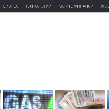
БИЗНЕС
ТЕХНОЛОГИИ
МОИТЕ ФИНАНСИ
ЛЮ