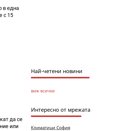
р в една
е с 15
Най-четени новини
виж всички
Интересно от мрежата
кат да се
ние или
Климатици София