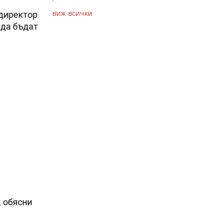
виж всички
директор
 да бъдат
, обясни