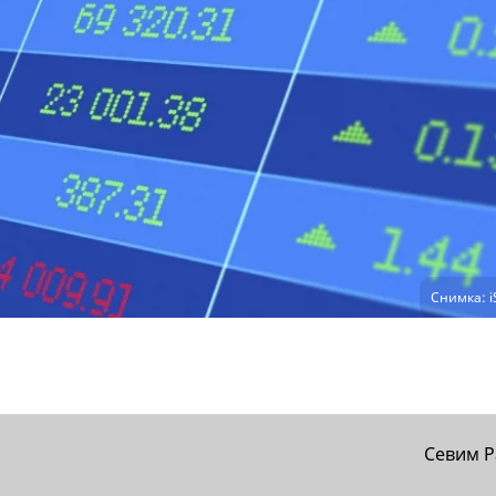
Снимка: i
Севим 