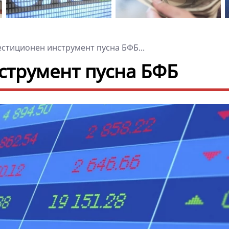
стиционен инструмент пусна БФБ...
струмент пусна БФБ