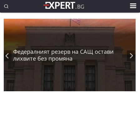
Федералният резерв на САЩ остави
лихвите без промяна