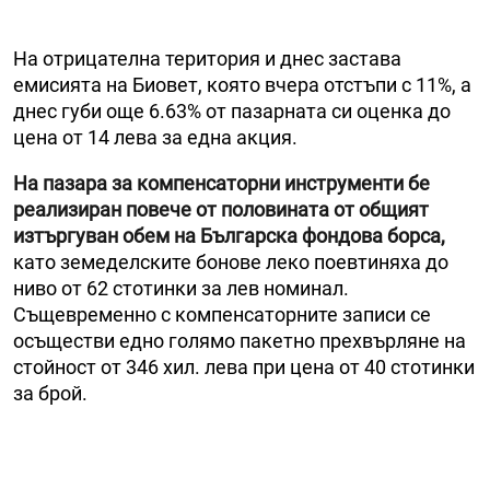
На отрицателна територия и днес застава
емисията на Биовет, която вчера отстъпи с 11%, а
днес губи още 6.63% от пазарната си оценка до
цена от 14 лева за една акция.
На пазара за компенсаторни инструменти бе
реализиран повече от половината от общият
изтъргуван обем на Българска фондова борса,
като земеделските бонове леко поевтиняха до
ниво от 62 стотинки за лев номинал.
Същевременно с компенсаторните записи се
осъществи едно голямо пакетно прехвърляне на
стойност от 346 хил. лева при цена от 40 стотинки
за брой.