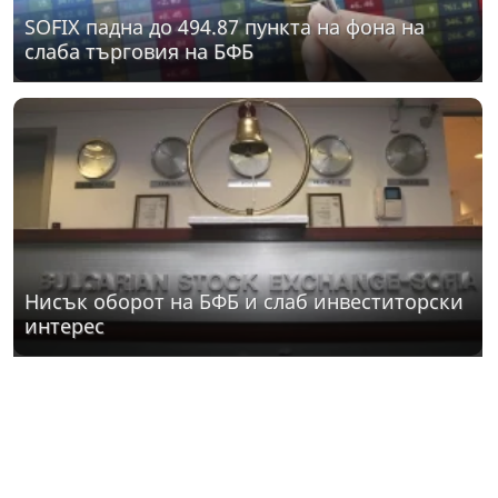
SOFIX падна до 494.87 пункта на фона на
слаба търговия на БФБ
Нисък оборот на БФБ и слаб инвеститорски
интерес