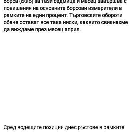
борса (БФБ) за тази седмица и месец завършва с
повишения на основните борсови измерители в
рамките на един процент
.
Търговските обороти
обаче остават все така ниски, каквито свикнахме
да виждаме през месец април.
Сред водещите позиции днес ръстове в рамките