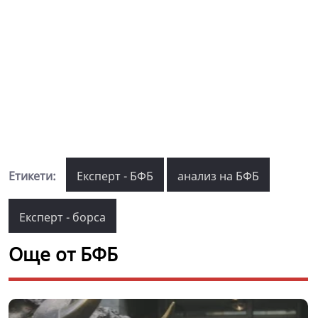
Етикети:
Експерт - БФБ
анализ на БФБ
Експерт - борса
Още от БФБ