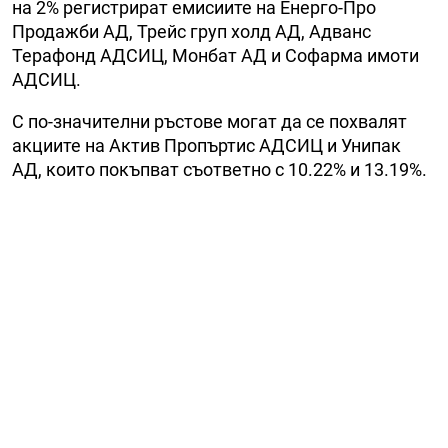
на 2% регистрират емисиите на Енерго-Про
Продажби АД, Трейс груп холд АД, Адванс
Терафонд АДСИЦ, Монбат АД и Софарма имоти
АДСИЦ.
С по-значителни ръстове могат да се похвалят
акциите на Актив Пропъртис АДСИЦ и Унипак
АД, които покъпват съответно с 10.22% и 13.19%.