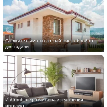
Сделките с имоти са с най-нисък брой от
две години
И Airbnb ще разчита на изкуствения
интелект