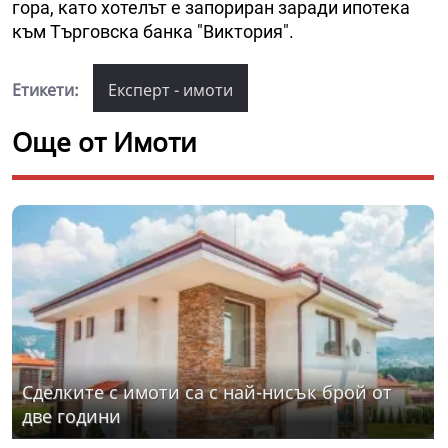
гора, като хотелът е запориран заради ипотека
към Търговска банка "Виктория".
Етикети:
Експерт - имоти
Още от Имоти
Сделките с имоти са с най-нисък брой от
две години