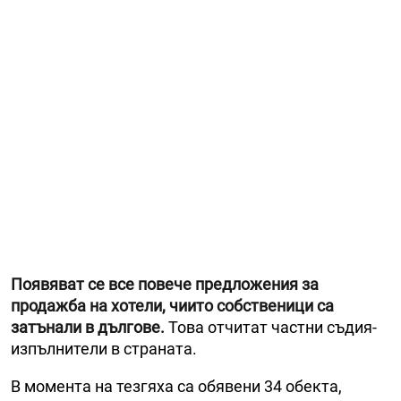
Появяват се все повече предложения за
продажба на хотели, чиито собственици са
затънали в дългове.
Това отчитат частни съдия-
изпълнители в страната.
В момента на тезгяха са обявени 34 обекта,