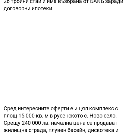
26 тройни стаи и има възбрана от БАКБ заради
договорни ипотеки.
Сред интересните оферти е и цял комплекс с
площ 15 000 кв. м в русенското с. Ново село.
Срещу 240 000 лв. начална цена се продават
жилищна сграда, плувен басейн, дискотека и