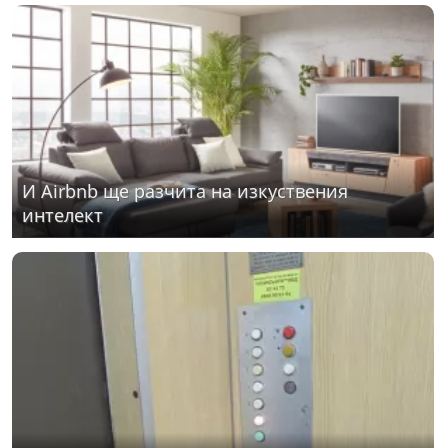
И Airbnb ще разчита на изкуствения
интелект