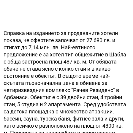
Справка на изданието за продаваните хотели
показа, че офертите започват от 27 680 лв. и
стигат до 7,14 млн. лв. Най-евтиното
предложение е за хотел тип общежитие в Шабла
с обща застроена площ 487 кв. м. От обявата
обаче не става ясно с колко стаи и в какво
състояние е обектът. В същото време най-
скъпата първоначална цена е обявена за
четиризвездния комплекс "Рачев Резиденс" в
Арбанаси. Обектът е с 39 двойни стаи, 4 тройни
стаи, 5 студиа и 2 апартамента. Сред удобствата
са детска площадка с множество атракции,
басейн, саунa, турска баня, фитнес зала и други,
като всичко е разположено на площ от 4800 кв.
м. Причината за продажбата е запор заради