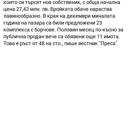
които си търсят нов собственик, с обща начална
цена 27,43 млн. лв. Бройката обаче нараства
лавинообразно. В края на декември миналата
година на пазара са били предложени 23
комплек­са с борчове. Половин месец по-късно за
публична продан вече са обявени още 11 имота.
Това е ръст от 48 на сто., пише вестник "Преса".