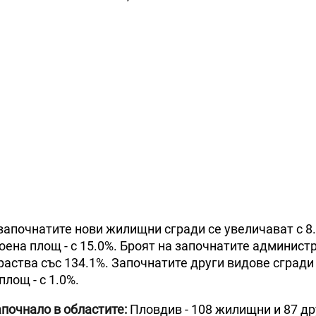
 започнатите нови жилищни сгради се увеличават с 8
роена площ - с 15.0%. Броят на започнатите админист
раства със 134.1%. Започнатите други видове сгради
лощ - с 1.0%.
апочнало в областите:
Пловдив - 108 жилищни и 87 др