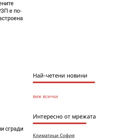
ените
РЗП е по-
застроена
Най-четени новини
виж всички
Интересно от мрежата
ни сгради
Климатици София