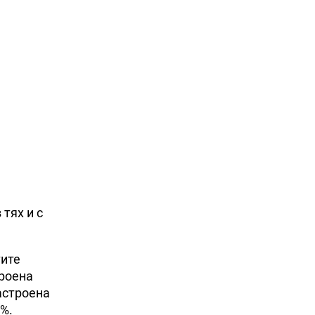
тях и с
тите
троена
астроена
2%.