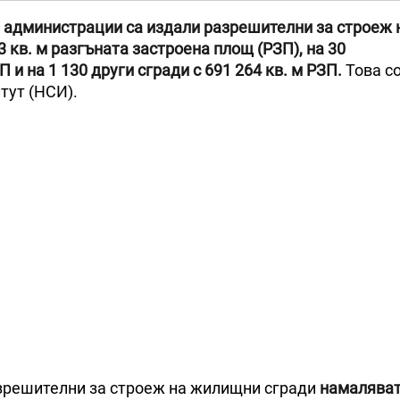
е администрации са издали разрешителни за строеж н
 кв. м разгъната застроена площ (РЗП), на 30
 и на 1 130 други сгради с 691 264 кв. м РЗП.
Това с
тут (НСИ).
зрешителни за строеж на жилищни сгради
намаляват 