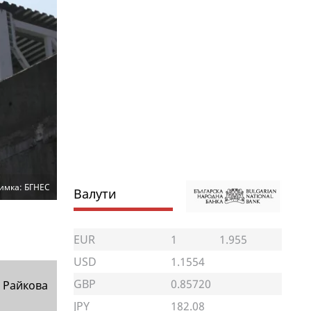
имка: БГНЕС
Валути
EUR
1
1.955
USD
1.1554
GBP
0.85720
 Райкова
JPY
182.08