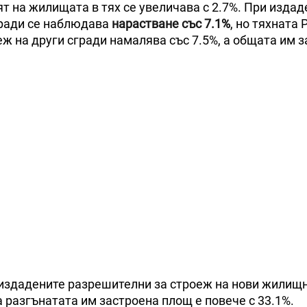
ят на жилищата в тях се увеличава с 2.7%. При издад
гради се наблюдава
нарастване със 7.1%
, но тяхната 
еж на други сгради намалява със 7.5%, а общата им 
. издадените разрешителни за строеж на нови жилищ
 а разгънатата им застроена площ е повече с 33.1%.