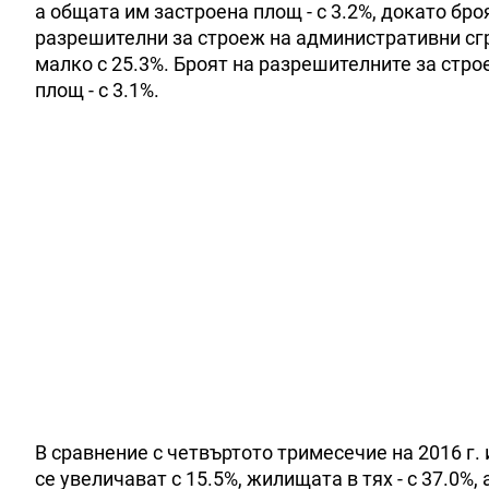
а общата им застроена площ - с 3.2%, докато бро
разрешителни за строеж на административни с
малко с 25.3%. Броят на разрешителните за стро
площ - с 3.1%.
В сравнение с четвъртото тримесечие на 2016 г
се увеличават с 15.5%, жилищата в тях - с 37.0%,