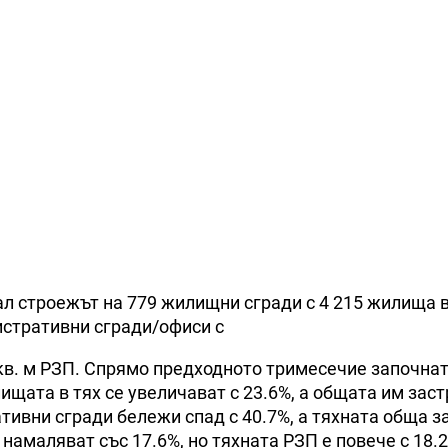
ал строежът на 779 жилищни сгради с 4 215 жилища в 
истративни сгради/офиси с
1 кв. м РЗП. Спрямо предходното тримесечие започна
ищата в тях се увеличават с 23.6%, а общата им зас
ативни сгради бележи спад с 40.7%, а тяхната обща з
 намаляват със 17.6%, но тяхната РЗП е повече с 18.