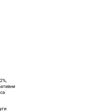
.2%,
ративни
 са
уги