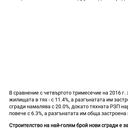
В сравнение с четвъртото тримесечие на 2016 г.
жилищата в тях - с 11.4%, а разгънатата им заст
сгради намалява с 20.0%, докато тяхната РЗП на
повече с 6.3%, а разгънатата им обща застроена п
Строителство на най-голям брой нови сгради е з