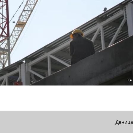
Сн
Деница