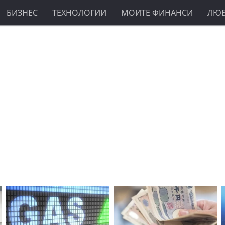
БИЗНЕС
ТЕХНОЛОГИИ
МОИТЕ ФИНАНСИ
ЛЮ