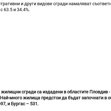
ративни и други видове сгради намаляват съответно
 63.5 и 34.4%.
 жилищни сгради са издадени в областите Пловдив - 
Най-много жилища предстои да бъдат започнати в о
697, и Бургас – 531.