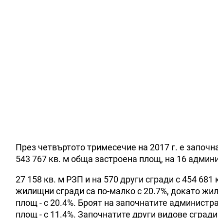
През четвъртото тримесечие на 2017 г. е започн
543 767 кв. м обща застроена площ, на 16 админ
27 158 кв. м РЗП и на 570 други сгради с 454 68
жилищни сгради са по-малко с 20.7%, докато жил
площ - с 20.4%. Броят на започнатите администр
площ - с 11.4%. Започнатите други видове сгради