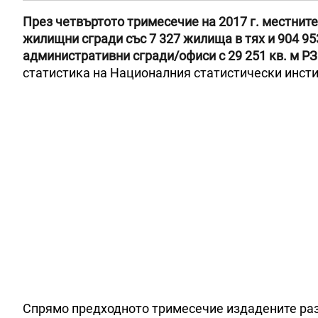
През четвъртото тримесечие на 2017 г. местнит
жилищни сгради със 7 327 жилища в тях и 904 953
административни сгради/офиси с 29 251 кв. м РЗП
статистика на Националния статистически инсти
Спрямо предходното тримесечие издадените ра