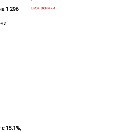
виж всички
а 1 296
очи
с 15.1%,