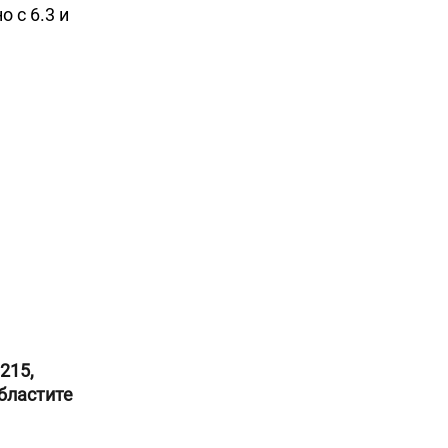
 с 6.3 и
215,
бластите