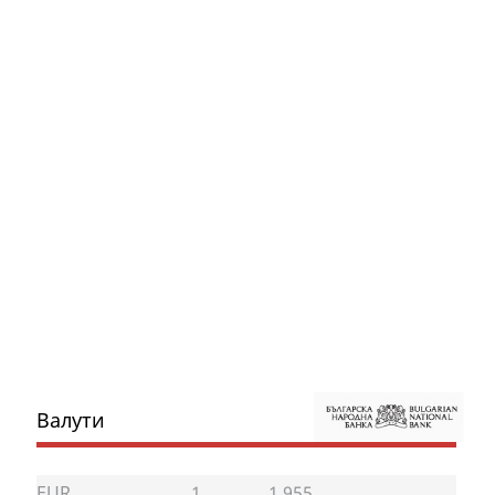
Валути
EUR
1
1.955