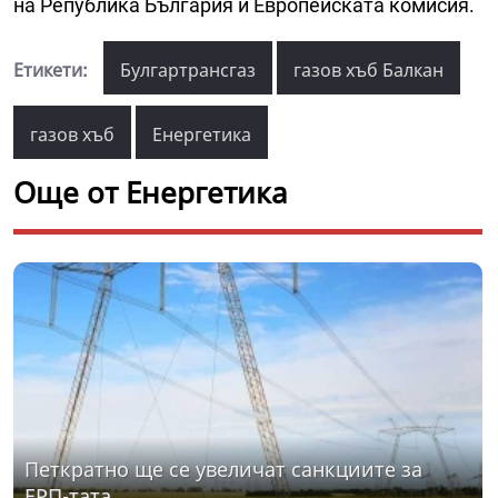
на Република България и Европейската комисия.
Етикети:
Булгартрансгаз
газов хъб Балкан
газов хъб
Енергетика
Още от Енергетика
Петкратно ще се увеличат санкциите за
ЕРП-тата