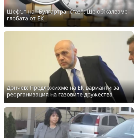
Шефът на "Булгартрансгаз": Ще обжалваме
глобата от ЕК
Дончев: Предложихме на ЕК варианти за
реорганизация на газовите дружества