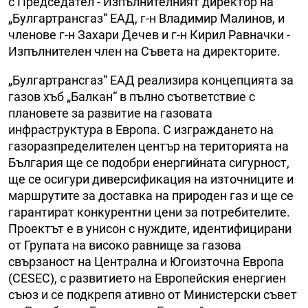
с Председател - Изпълнителният директор на
„Булгартрансгаз“ ЕАД, г-н Владимир Малинов, и
членове г-н Захари Дечев и г-н Кирил Равначки -
Изпълнителен член на Съвета на директорите.
„Булгартрансгаз“ ЕАД реализира концепцията за
газов хъб „Балкан“ в пълно съответствие с
плановете за развитие на газовата
инфраструктура в Европа. С изграждането на
газоразпределителен център на територията на
България ще се подобри енергийната сигурност,
ще се осигури диверсификация на източниците и
маршрутите за доставка на природен газ и ще се
гарантират конкурентни цени за потребителите.
Проектът е в унисон с нуждите, идентифицирани
от Групата на високо равнище за газова
свързаност на Централна и Югоизточна Европа
(CESEC), с развитието на Европейския енергиен
съюз и се подкрепя ативно от Министерски съвет